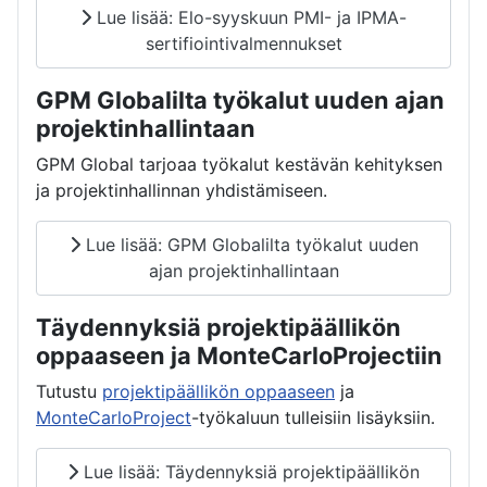
Lue lisää: Elo-syyskuun PMI- ja IPMA-
sertifiointivalmennukset
GPM Globalilta työkalut uuden ajan
projektinhallintaan
GPM Global tarjoaa työkalut kestävän kehityksen
ja projektinhallinnan yhdistämiseen.
Lue lisää: GPM Globalilta työkalut uuden
ajan projektinhallintaan
Täydennyksiä projektipäällikön
oppaaseen ja MonteCarloProjectiin
Tutustu
projektipäällikön oppaaseen
ja
MonteCarloProject
-työkaluun tulleisiin lisäyksiin.
Lue lisää: Täydennyksiä projektipäällikön