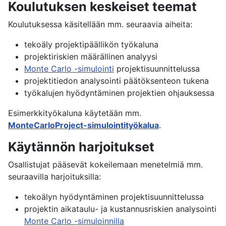
Koulutuksen keskeiset teemat
Koulutuksessa käsitellään mm. seuraavia aiheita:
tekoäly projektipäällikön työkaluna
projektiriskien määrällinen analyysi
Monte Carlo -simulointi
projektisuunnittelussa
projektitiedon analysointi päätöksenteon tukena
työkalujen hyödyntäminen projektien ohjauksessa
Esimerkkityökaluna käytetään mm.
MonteCarloProject-simulointityökalua
.
Käytännön harjoitukset
Osallistujat pääsevät kokeilemaan menetelmiä mm.
seuraavilla harjoituksilla:
tekoälyn hyödyntäminen projektisuunnittelussa
projektin aikataulu- ja kustannusriskien analysointi
Monte Carlo -simuloinnilla