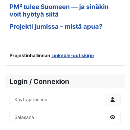
PM² tulee Suomeen — ja sinäkin
voit hyötyä siitä
Projekti jumissa – mistä apua?
Projektinhallinnan
LinkedIn-uutiskirje
Login / Connexion
Käyttäjätunnus
Salasana
Näytä s