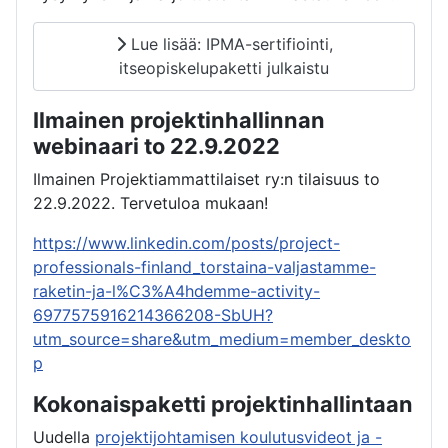
Lue lisää: IPMA-sertifiointi,
itseopiskelupaketti julkaistu
Ilmainen projektinhallinnan
webinaari to 22.9.2022
Ilmainen Projektiammattilaiset ry:n tilaisuus to
22.9.2022. Tervetuloa mukaan!
https://www.linkedin.com/posts/project-
professionals-finland_torstaina-valjastamme-
raketin-ja-l%C3%A4hdemme-activity-
6977575916214366208-SbUH?
utm_source=share&utm_medium=member_deskto
p
Kokonaispaketti projektinhallintaan
Uudella
projektijohtamisen koulutusvideot ja -