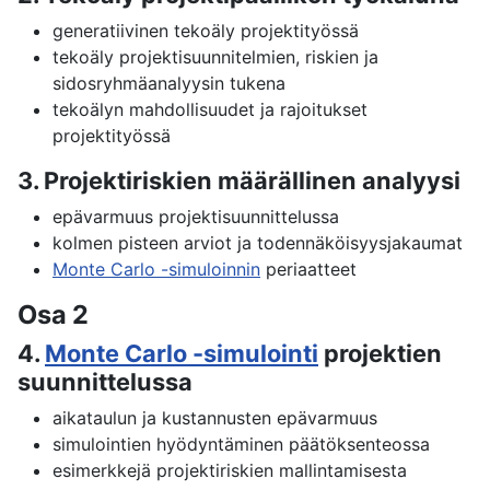
generatiivinen tekoäly projektityössä
tekoäly projektisuunnitelmien, riskien ja
sidosryhmäanalyysin tukena
tekoälyn mahdollisuudet ja rajoitukset
projektityössä
3. Projektiriskien määrällinen analyysi
epävarmuus projektisuunnittelussa
kolmen pisteen arviot ja todennäköisyysjakaumat
Monte Carlo -simuloinnin
periaatteet
Osa 2
4.
Monte Carlo -simulointi
projektien
suunnittelussa
aikataulun ja kustannusten epävarmuus
simulointien hyödyntäminen päätöksenteossa
esimerkkejä projektiriskien mallintamisesta