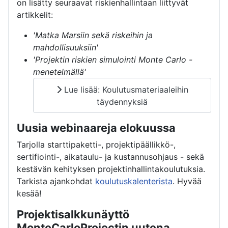
on lisätty seuraavat riskienhallintaan liittyvät
artikkelit:
'Matka Marsiin sekä riskeihin ja
mahdollisuuksiin'
'Projektin riskien simulointi Monte Carlo -
menetelmällä'
Lue lisää: Koulutusmateriaaleihin
täydennyksiä
Uusia webinaareja elokuussa
Tarjolla starttipaketti-, projektipäällikkö-,
sertifiointi-, aikataulu- ja kustannusohjaus - sekä
kestävän kehityksen projektinhallintakoulutuksia.
Tarkista ajankohdat
koulutuskalenterista
. Hyvää
kesää!
Projektisalkkunäyttö
MonteCarloProjectin uutena