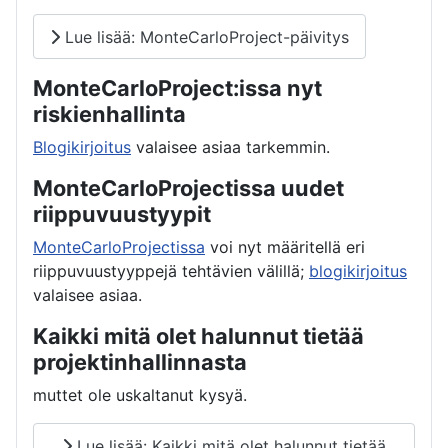
Lue lisää: MonteCarloProject-päivitys
MonteCarloProject:issa nyt
riskienhallinta
Blogikirjoitus
valaisee asiaa tarkemmin.
MonteCarloProjectissa uudet
riippuvuustyypit
MonteCarloProjectissa
voi nyt määritellä eri
riippuvuustyyppejä tehtävien välillä;
blogikirjoitus
valaisee asiaa.
Kaikki mitä olet halunnut tietää
projektinhallinnasta
muttet ole uskaltanut kysyä.
Lue lisää: Kaikki mitä olet halunnut tietää