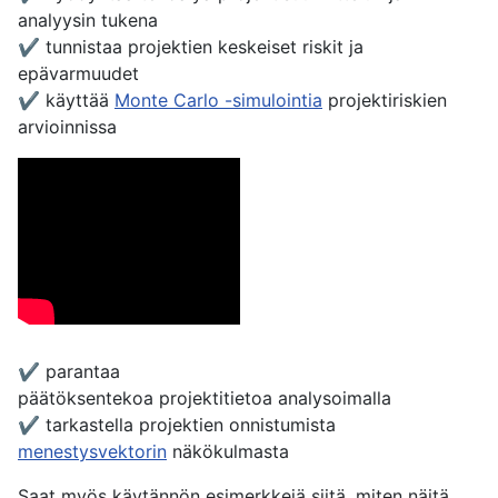
analyysin tukena
✔ tunnistaa projektien keskeiset riskit ja
epävarmuudet
✔ käyttää
Monte Carlo -simulointia
projektiriskien
arvioinnissa
✔ parantaa
päätöksentekoa projektitietoa analysoimalla
✔ tarkastella projektien onnistumista
menestysvektorin
näkökulmasta
Saat myös käytännön esimerkkejä siitä, miten näitä