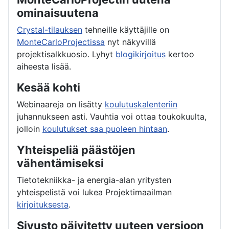
ominaisuutena
Crystal-tilauksen
tehneille käyttäjille on
MonteCarloProjectissa
nyt näkyvillä
projektisalkkuosio. Lyhyt
blogikirjoitus
kertoo
aiheesta lisää.
Kesää kohti
Webinaareja on lisätty
koulutuskalenteriin
juhannukseen asti. Vauhtia voi ottaa toukokuulta,
jolloin
koulutukset saa puoleen hintaan
.
Yhteispeliä päästöjen
vähentämiseksi
Tietotekniikka- ja energia-alan yritysten
yhteispelistä voi lukea Projektimaailman
kirjoituksesta
.
Sivusto päivitetty uuteen versioon