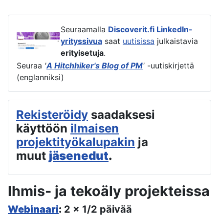
Seuraamalla
Discoverit.fi LinkedIn-
yrityssivua
saat
uutisissa
julkaistavia
erityisetuja
.
Seuraa
'
A Hitchhiker's Blog of PM
'
-uutiskirjettä
(englanniksi)
Rekisteröidy
saadaksesi
käyttöön
ilmaisen
projektityökalupakin
ja
muut
jäsenedut
.
Ihmis- ja tekoäly projekteissa
Webinaari
:
2 x 1/2 päivää