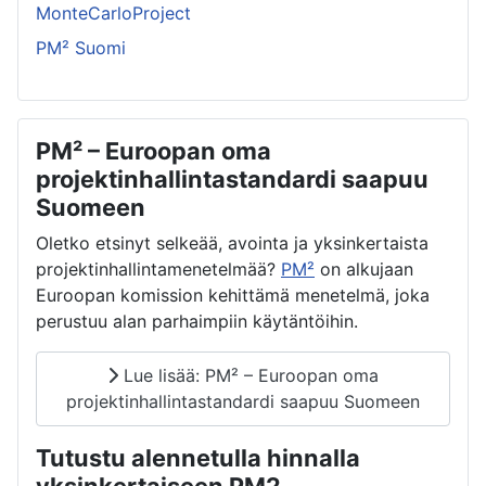
MonteCarloProject
PM² Suomi
PM² – Euroopan oma
projektinhallintastandardi saapuu
Suomeen
Oletko etsinyt selkeää, avointa ja yksinkertaista
projektinhallintamenetelmää?
PM²
on alkujaan
Euroopan komission kehittämä menetelmä, joka
perustuu alan parhaimpiin käytäntöihin.
Lue lisää: PM² – Euroopan oma
projektinhallintastandardi saapuu Suomeen
Tutustu alennetulla hinnalla
yksinkertaiseen PM2-