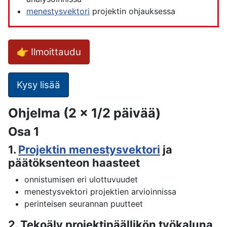
menestysvektori
projektin ohjauksessa
👉 Ilmoittaudu
Kysy lisää
Ohjelma (2 x 1/2 päivää)
Osa 1
1.
Projektin menestysvektori
ja
päätöksenteon haasteet
onnistumisen eri ulottuvuudet
menestysvektori projektien arvioinnissa
perinteisen seurannan puutteet
2. Tekoäly projektipäällikön työkaluna