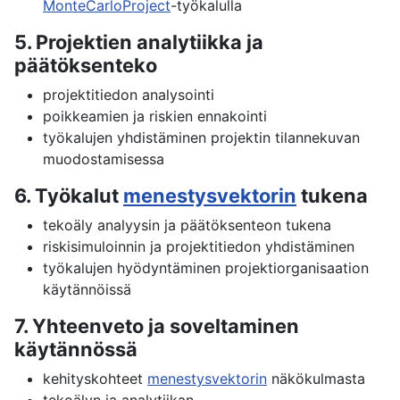
MonteCarloProject
-työkalulla
5. Projektien analytiikka ja
päätöksenteko
projektitiedon analysointi
poikkeamien ja riskien ennakointi
työkalujen yhdistäminen projektin tilannekuvan
muodostamisessa
6. Työkalut
menestysvektorin
tukena
tekoäly analyysin ja päätöksenteon tukena
riskisimuloinnin ja projektitiedon yhdistäminen
työkalujen hyödyntäminen projektiorganisaation
käytännöissä
7. Yhteenveto ja soveltaminen
käytännössä
kehityskohteet
menestysvektorin
näkökulmasta