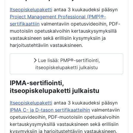
Itseopiskelupaketti
antaa 3 kuukaudeksi pääsyn
Project Management Professional (PMP)®-
sertifikaattiin
valmentaviin opetusvideoihin, PDF-
muotoisiin opetuskalvoihin kertauskysymyksillä
vastauksineen sekä erillisiin kysymyksiin ja
harjoitustehtäviin vastauksineen.
Lue lisää: PMP®-sertifiointi,
itseopiskelupaketti julkaistu
IPMA-sertifiointi,
itseopiskelupaketti julkaistu
Itseopiskelupaketti
antaa 3 kuukaudeksi pääsyn
IPMA C- ja D-tason sertifikaatteihin
valmentaviin
opetusvideoihin, PDF-muotoisiin opetuskalvoihin
kertauskysymyksillä vastauksineen sekä erillisiin
kysymyksiin ja harjoitustehtäviin vastauksineen.