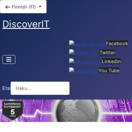
Valitse kieli
Finnish (FI)
DiscoverIT
Facebook
Twitter
Linkedin
You Tube
Etsi