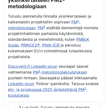
metodologiaan
Tutustu alennetulla hinnalla yksinkertaiseen ja
2
kaikenlaisiin projekteihin sopivaan
PM
-
2
metodologiaan
.
PM
sisältää elementtejä monista
projektinhallinnan parhaista käytännöistä,
standardeista ja menetelmistä, kuten
PMBoK
Guide
,
PRINCE2®
,
IPMA-ICB
ja perustuu
kokemukseen EU:n toimielimissä toteutetuista
projekteista.
Discoverit.fi LinkedIn-sivun
seuraajat saavat
2
valitsemansa
PM
-metodologiakoulutuksen
puoleen hintaan. Seuraajaksi pääset klikkaamalla
LinkedIn-sivun
'Follow'
-painiketta. Tarjous koskee
2
elo- ja syyskuussa 2025 järjestettäviä PM
-
koulutuksia
.
Lue lisää: Tutustu alennetulla hinnalla