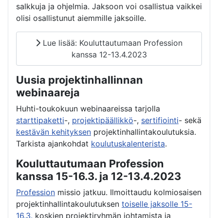
salkkuja ja ohjelmia. Jaksoon voi osallistua vaikkei
olisi osallistunut aiemmille jaksoille.
Lue lisää: Kouluttautumaan Profession
kanssa 12-13.4.2023
Uusia projektinhallinnan
webinaareja
Huhti-toukokuun webinaareissa tarjolla
starttipaketti
-,
projektipäällikkö
-,
sertifiointi
- sekä
kestävän kehityksen
projektinhallintakoulutuksia.
Tarkista ajankohdat
koulutuskalenterista
.
Kouluttautumaan Profession
kanssa 15-16.3. ja 12-13.4.2023
Profession
missio jatkuu. Ilmoittaudu kolmiosaisen
projektinhallintakoulutuksen
toiselle jaksolle 15-
16.3.
koskien projektiryhmän johtamista ja