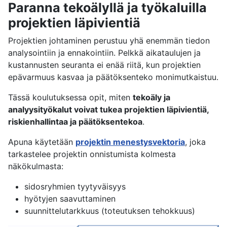
Paranna tekoälyllä ja työkaluilla
projektien läpivientiä
Projektien johtaminen perustuu yhä enemmän tiedon
analysointiin ja ennakointiin. Pelkkä aikataulujen ja
kustannusten seuranta ei enää riitä, kun projektien
epävarmuus kasvaa ja päätöksenteko monimutkaistuu.
Tässä koulutuksessa opit, miten
tekoäly ja
analyysityökalut voivat tukea projektien läpivientiä,
riskienhallintaa ja päätöksentekoa
.
Apuna käytetään
projektin menestysvektoria
, joka
tarkastelee projektin onnistumista kolmesta
näkökulmasta:
sidosryhmien tyytyväisyys
hyötyjen saavuttaminen
suunnittelutarkkuus (toteutuksen tehokkuus)