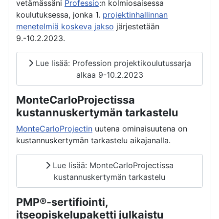
vetämässäni
Professio
:n kolmiosaisessa
koulutuksessa, jonka 1.
projektinhallinnan
menetelmiä koskeva jakso
järjestetään
9.-10.2.2023.
Lue lisää: Profession projektikoulutussarja
alkaa 9-10.2.2023
MonteCarloProjectissa
kustannuskertymän tarkastelu
MonteCarloProjectin
uutena ominaisuutena on
kustannuskertymän tarkastelu aikajanalla.
Lue lisää: MonteCarloProjectissa
kustannuskertymän tarkastelu
PMP®-sertifiointi,
itseopiskelupaketti julkaistu