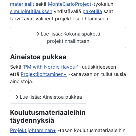
materiaalit
sekä
MonteCarloProject
-työkalun
simulointitilauksen
yhdistävällä
paketilla
saat
tarvittavat välineet projektiesi johtamiseen.
Lue lisää: Kokonaispaketti
projektinhallintaan
Aineistoa pukkaa
Sekä
'PM with Nordic flavour'
-uutiskirjeeseen
että
Projektijohtaminen+
-kanavaan on tullut uusia
aineistoja.
Lue lisää: Aineistoa pukkaa
Koulutusmateriaaleihin
täydennyksiä
Projektijohtaminen+
-tason koulutusmateriaaleihin