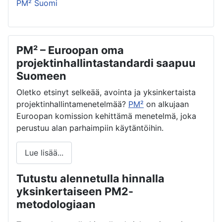
PM² Suomi
PM² – Euroopan oma
projektinhallintastandardi saapuu
Suomeen
Oletko etsinyt selkeää, avointa ja yksinkertaista
projektinhallintamenetelmää?
PM²
on alkujaan
Euroopan komission kehittämä menetelmä, joka
perustuu alan parhaimpiin käytäntöihin.
Lue lisää...
Tutustu alennetulla hinnalla
yksinkertaiseen PM2-
metodologiaan