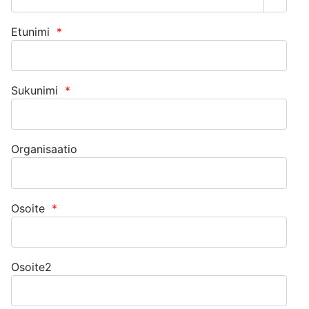
Näytä 
Etunimi
*
Sukunimi
*
Organisaatio
Osoite
*
Osoite2