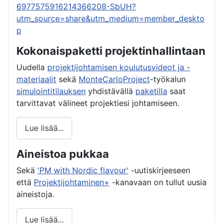
6977575916214366208-SbUH?
utm_source=share&utm_medium=member_deskto
p
Kokonaispaketti projektinhallintaan
Uudella
projektijohtamisen koulutusvideot ja -
materiaalit
sekä
MonteCarloProject
-työkalun
simulointitilauksen
yhdistävällä
paketilla
saat
tarvittavat välineet projektiesi johtamiseen.
Lue lisää...
Aineistoa pukkaa
Sekä
'PM with Nordic flavour'
-uutiskirjeeseen
että
Projektijohtaminen+
-kanavaan on tullut uusia
aineistoja.
Lue lisää...