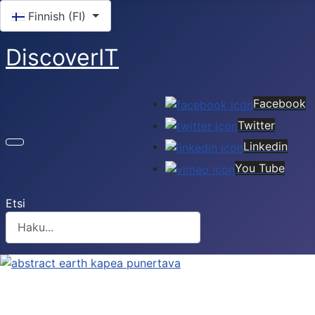
Valitse kieli
Finnish (FI)
DiscoverIT
Facebook
Twitter
Linkedin
You Tube
Etsi