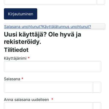
Näyt
Salasana unohtunut?
Käyttäjätunnus unohtunut?
Uusi käyttäjä? Ole hyvä ja
rekisteröidy.
Tilitiedot
Käyttäjänimi
*
Salasana
*
Näytä 
Anna salasana uudelleen
*