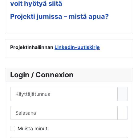
voit hyötyä siitä
Projekti jumissa – mistä apua?
Projektinhallinnan
LinkedIn-uutiskirje
Login / Connexion
Käyttäjätunnus
Salasana
Näytä 
Muista minut