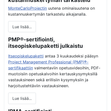
kustannuskertymän tarkastelu
MonteCarloProjectin
uutena ominaisuutena on
kustannuskertymän tarkastelu aikajanalla.
Lue lisää...
PMP®-sertifiointi,
itseopiskelupaketti julkaistu
Itseopiskelupaketti
antaa 3 kuukaudeksi pääsyn
Project Management Professional (PMP)®-
sertifikaattiin
valmentaviin opetusvideoihin, PDF-
muotoisiin opetuskalvoihin kertauskysymyksillä
vastauksineen sekä erillisiin kysymyksiin ja
harjoitustehtäviin vastauksineen.
Lue lisää...