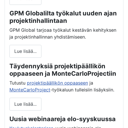
GPM Globalilta työkalut uuden ajan
projektinhallintaan
GPM Global tarjoaa työkalut kestävän kehityksen
ja projektinhallinnan yhdistämiseen.
Lue lisää...
Täydennyksiä projektipäällikön
oppaaseen ja MonteCarloProjectiin
Tutustu
projektipäällikön oppaaseen
ja
MonteCarloProject
-työkaluun tulleisiin lisäyksiin.
Lue lisää...
Uusia webinaareja elo-syyskuussa