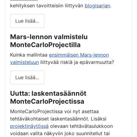
kehityksen tavoitteisiin liittyvän
blogisarjan
.
Lue lisää...
Mars-lennon valmistelu
MonteCarloProjectilla
Kuinka mallintaa
ensimmäisen Mars-lennon
valmisteluun
liittyvää riskiä ja epävarmuutta?
Lue lisää...
Uutta: laskentasäännöt
MonteCarloProjectissa
MonteCarloProjectissa voi nyt asettaa
tehtäväkohtaiset laskentasäännöt. Lisäksi
projektinäytössä
olevaan tehtävätaulukkoon
voidaan valita näkyviin joko suunnitellut tai