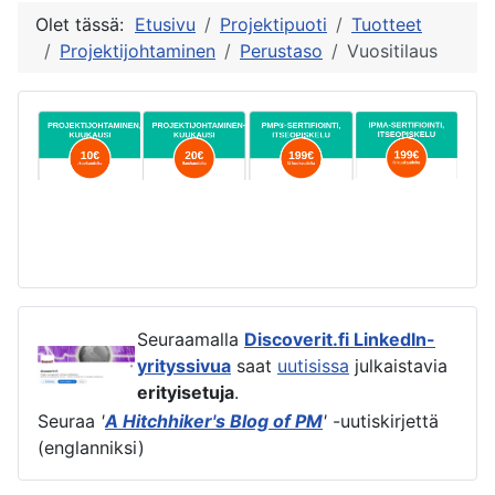
Olet tässä:
Etusivu
Projektipuoti
Tuotteet
Projektijohtaminen
Perustaso
Vuositilaus
Seuraamalla
Discoverit.fi LinkedIn-
yrityssivua
saat
uutisissa
julkaistavia
erityisetuja
.
Seuraa
'
A Hitchhiker's Blog of PM
'
-uutiskirjettä
(englanniksi)