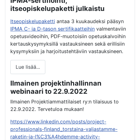
IPMA-sertifiointi,
itseopiskelupaketti julkaistu
Itseopiskelupaketti
antaa 3 kuukaudeksi pääsyn
IPMA C- ja D-tason sertifikaatteihin
valmentaviin
opetusvideoihin, PDF-muotoisiin opetuskalvoihin
kertauskysymyksillä vastauksineen sekä erillisiin
kysymyksiin ja harjoitustehtäviin vastauksineen.
Lue lisää...
Ilmainen projektinhallinnan
webinaari to 22.9.2022
Ilmainen Projektiammattilaiset ry:n tilaisuus to
22.9.2022. Tervetuloa mukaan!
https://www.linkedin.com/posts/project-
professionals-finland_torstaina-valjastamme-
raketin-ja-l%C3%A4hdemme-activity-