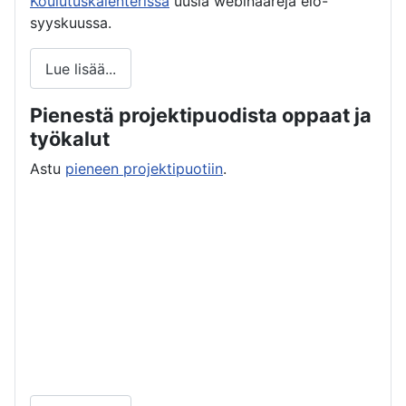
Koulutuskalenterissa
uusia webinaareja elo-
syyskuussa.
Lue lisää...
Pienestä projektipuodista oppaat ja
työkalut
Astu
pieneen projektipuotiin
.