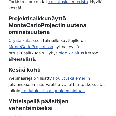
Tarkista ajankohdat
koulutuskalenterista
. Hyvää
kesää!
Projektisalkkunäyttö
MonteCarloProjectin uutena
ominaisuutena
Crystal-tilauksen
tehneille käyttäjille on
MonteCarloProjectissa
nyt näkyvillä
projektisalkkuosio. Lyhyt
blogikirjoitus
kertoo
aiheesta lisää.
Kesää kohti
Webinaareja on lisätty
koulutuskalenteriin
juhannukseen asti. Vauhtia voi ottaa toukokuulta,
jolloin
koulutukset saa puoleen hintaan
.
Yhteispeliä päästöjen
vähentämiseksi