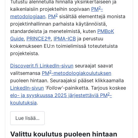
Tutustu alennetulla hinnalla yksinkertaiseen ja
2
kaikenlaisiin projekteihin sopivaan
PM
-
2
metodologiaan
.
PM
sisältää elementtejä monista
projektinhallinnan parhaista käytännöistä,
standardeista ja menetelmistä, kuten
PMBoK
Guide
,
PRINCE2®
,
IPMA-ICB
ja perustuu
kokemukseen EU:n toimielimissä toteutetuista
projekteista.
Discoverit.fi LinkedIn-sivun
seuraajat saavat
2
valitsemansa
PM
-metodologiakoulutuksen
puoleen hintaan. Seuraajaksi pääset klikkaamalla
LinkedIn-sivun
'Follow'
-painiketta. Tarjous koskee
2
elo- ja syyskuussa 2025 järjestettäviä PM
-
koulutuksia
.
Lue lisää...
Valittu koulutus puoleen hintaan