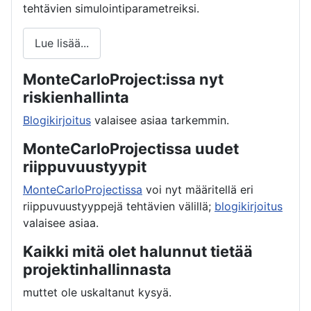
tehtävien simulointiparametreiksi.
Lue lisää...
MonteCarloProject:issa nyt
riskienhallinta
Blogikirjoitus
valaisee asiaa tarkemmin.
MonteCarloProjectissa uudet
riippuvuustyypit
MonteCarloProjectissa
voi nyt määritellä eri
riippuvuustyyppejä tehtävien välillä;
blogikirjoitus
valaisee asiaa.
Kaikki mitä olet halunnut tietää
projektinhallinnasta
muttet ole uskaltanut kysyä.