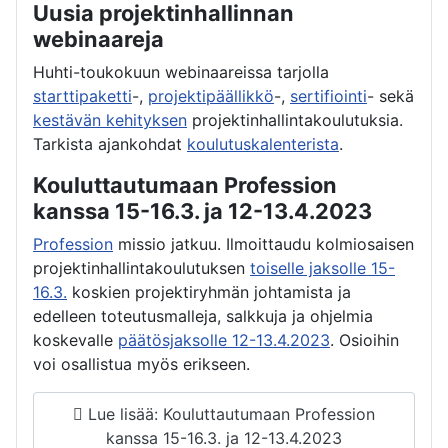
Uusia projektinhallinnan
webinaareja
Huhti-toukokuun webinaareissa tarjolla
starttipaketti
-,
projektipäällikkö
-,
sertifiointi
- sekä
kestävän kehityksen
projektinhallintakoulutuksia.
Tarkista ajankohdat
koulutuskalenterista
.
Kouluttautumaan Profession
kanssa 15-16.3. ja 12-13.4.2023
Profession
missio jatkuu. Ilmoittaudu kolmiosaisen
projektinhallintakoulutuksen
toiselle jaksolle 15-
16.3.
koskien projektiryhmän johtamista ja
edelleen toteutusmalleja, salkkuja ja ohjelmia
koskevalle
päätösjaksolle 12-13.4.2023
. Osioihin
voi osallistua myös erikseen.
Lue lisää: Kouluttautumaan Profession
kanssa 15-16.3. ja 12-13.4.2023