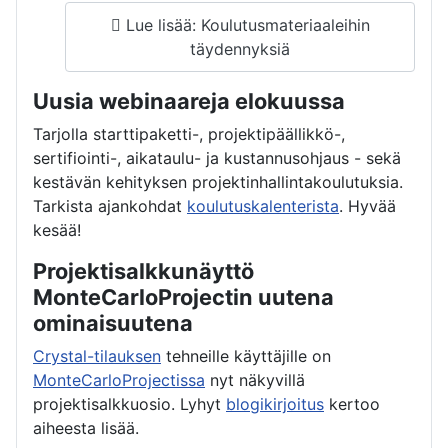
Lue lisää: Koulutusmateriaaleihin
täydennyksiä
Uusia webinaareja elokuussa
Tarjolla starttipaketti-, projektipäällikkö-,
sertifiointi-, aikataulu- ja kustannusohjaus - sekä
kestävän kehityksen projektinhallintakoulutuksia.
Tarkista ajankohdat
koulutuskalenterista
. Hyvää
kesää!
Projektisalkkunäyttö
MonteCarloProjectin uutena
ominaisuutena
Crystal-tilauksen
tehneille käyttäjille on
MonteCarloProjectissa
nyt näkyvillä
projektisalkkuosio. Lyhyt
blogikirjoitus
kertoo
aiheesta lisää.