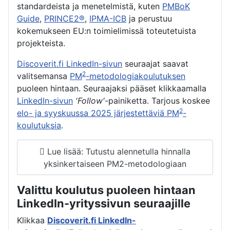
standardeista ja menetelmistä, kuten
PMBoK
Guide
,
PRINCE2®
,
IPMA-ICB
ja perustuu
kokemukseen EU:n toimielimissä toteutetuista
projekteista.
Discoverit.fi LinkedIn-sivun
seuraajat saavat
2
valitsemansa
PM
-metodologiakoulutuksen
puoleen hintaan. Seuraajaksi pääset klikkaamalla
LinkedIn-sivun
'Follow'
-painiketta. Tarjous koskee
2
elo- ja syyskuussa 2025 järjestettäviä PM
-
koulutuksia
.
Lue lisää: Tutustu alennetulla hinnalla
yksinkertaiseen PM2-metodologiaan
Valittu koulutus puoleen hintaan
LinkedIn-yrityssivun seuraajille
Klikkaa
Discoverit.fi LinkedIn-