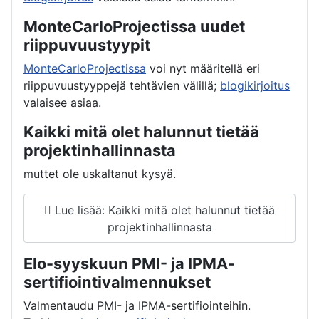
MonteCarloProjectissa uudet
riippuvuustyypit
MonteCarloProjectissa
voi nyt määritellä eri
riippuvuustyyppejä tehtävien välillä;
blogikirjoitus
valaisee asiaa.
Kaikki mitä olet halunnut tietää
projektinhallinnasta
muttet ole uskaltanut kysyä.
Lue lisää: Kaikki mitä olet halunnut tietää
projektinhallinnasta
Elo-syyskuun PMI- ja IPMA-
sertifiointivalmennukset
Valmentaudu PMI- ja IPMA-sertifiointeihin.