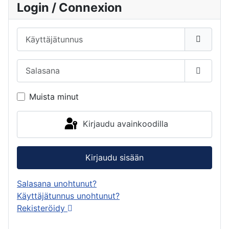
Login / Connexion
Käyttäjätunnus
Salasana
Näytä s
Muista minut
Kirjaudu avainkoodilla
Kirjaudu sisään
Salasana unohtunut?
Käyttäjätunnus unohtunut?
Rekisteröidy