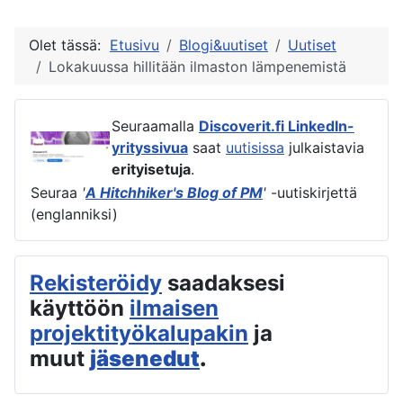
Olet tässä:
Etusivu
Blogi&uutiset
Uutiset
Lokakuussa hillitään ilmaston lämpenemistä
Seuraamalla
Discoverit.fi LinkedIn-
yrityssivua
saat
uutisissa
julkaistavia
erityisetuja
.
Seuraa
'
A Hitchhiker's Blog of PM
'
-uutiskirjettä
(englanniksi)
Rekisteröidy
saadaksesi
käyttöön
ilmaisen
projektityökalupakin
ja
muut
jäsenedut
.