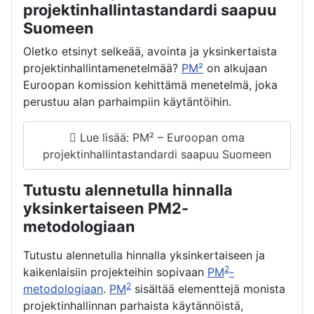
projektinhallintastandardi saapuu
Suomeen
Oletko etsinyt selkeää, avointa ja yksinkertaista
projektinhallintamenetelmää?
PM²
on alkujaan
Euroopan komission kehittämä menetelmä, joka
perustuu alan parhaimpiin käytäntöihin.
Lue lisää: PM² – Euroopan oma
projektinhallintastandardi saapuu Suomeen
Tutustu alennetulla hinnalla
yksinkertaiseen PM2-
metodologiaan
Tutustu alennetulla hinnalla yksinkertaiseen ja
2
kaikenlaisiin projekteihin sopivaan
PM
-
2
metodologiaan
.
PM
sisältää elementtejä monista
projektinhallinnan parhaista käytännöistä,