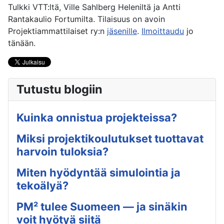
Tulkki VTT:ltä, Ville Sahlberg Heleniltä ja Antti
Rantakaulio Fortumilta. Tilaisuus on avoin
Projektiammattilaiset ry:n
jäsenille
.
Ilmoittaudu
jo
tänään.
Tutustu blogiin
Kuinka onnistua projekteissa?
Miksi projektikoulutukset tuottavat
harvoin tuloksia?
Miten hyödyntää simulointia ja
tekoälyä?
PM² tulee Suomeen — ja sinäkin
voit hyötyä siitä