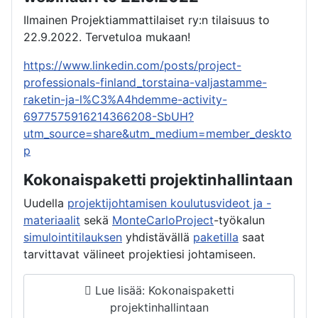
Ilmainen Projektiammattilaiset ry:n tilaisuus to
22.9.2022. Tervetuloa mukaan!
https://www.linkedin.com/posts/project-
professionals-finland_torstaina-valjastamme-
raketin-ja-l%C3%A4hdemme-activity-
6977575916214366208-SbUH?
utm_source=share&utm_medium=member_deskto
p
Kokonaispaketti projektinhallintaan
Uudella
projektijohtamisen koulutusvideot ja -
materiaalit
sekä
MonteCarloProject
-työkalun
simulointitilauksen
yhdistävällä
paketilla
saat
tarvittavat välineet projektiesi johtamiseen.
Lue lisää: Kokonaispaketti
projektinhallintaan