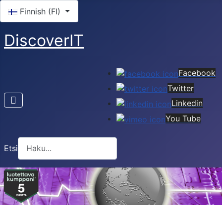
Valitse kieli
Finnish (FI)
DiscoverIT
Facebook
Twitter
Linkedin
You Tube
Etsi