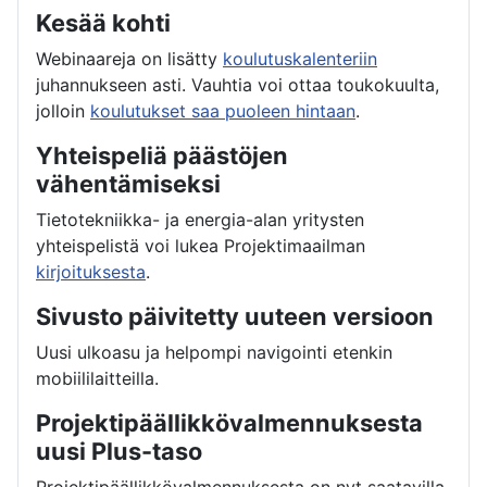
Kesää kohti
Webinaareja on lisätty
koulutuskalenteriin
juhannukseen asti. Vauhtia voi ottaa toukokuulta,
jolloin
koulutukset saa puoleen hintaan
.
Yhteispeliä päästöjen
vähentämiseksi
Tietotekniikka- ja energia-alan yritysten
yhteispelistä voi lukea Projektimaailman
kirjoituksesta
.
Sivusto päivitetty uuteen versioon
Uusi ulkoasu ja helpompi navigointi etenkin
mobiililaitteilla.
Projektipäällikkövalmennuksesta
uusi Plus-taso
Projektipäällikkövalmennuksesta on nyt saatavilla