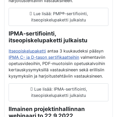
harjoitustehtäviin vastauksineen.
Lue lisää: PMP®-sertifiointi,
itseopiskelupaketti julkaistu
IPMA-sertifiointi,
itseopiskelupaketti julkaistu
Itseopiskelupaketti
antaa 3 kuukaudeksi pääsyn
IPMA C- ja D-tason sertifikaatteihin
valmentaviin
opetusvideoihin, PDF-muotoisiin opetuskalvoihin
kertauskysymyksillä vastauksineen sekä erillisiin
kysymyksiin ja harjoitustehtäviin vastauksineen.
Lue lisää: IPMA-sertifiointi,
itseopiskelupaketti julkaistu
Ilmainen projektinhallinnan
webinaari to 22.9.2022