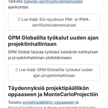
Tarkista
tulevien sertifiointivalmennusten
ajankohdat.
Lue lisää: Elo-syyskuun PMI- ja IPMA-
sertifiointivalmennukset
GPM Globalilta työkalut uuden ajan
projektinhallintaan
GPM Global tarjoaa työkalut kestävän kehityksen
ja projektinhallinnan yhdistämiseen.
Lue lisää: GPM Globalilta työkalut uuden
ajan projektinhallintaan
Täydennyksiä projektipäällikön
oppaaseen ja MonteCarloProjectiin
Tutustu
projektipäällikön oppaaseen
ja
MonteCarloProject
-työkaluun tulleisiin lisäyksiin.