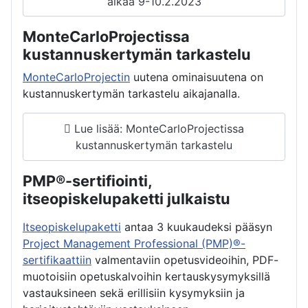
alkaa 9-10.2.2023
MonteCarloProjectissa
kustannuskertymän tarkastelu
MonteCarloProjectin
uutena ominaisuutena on
kustannuskertymän tarkastelu aikajanalla.
Lue lisää: MonteCarloProjectissa
kustannuskertymän tarkastelu
PMP®-sertifiointi,
itseopiskelupaketti julkaistu
Itseopiskelupaketti
antaa 3 kuukaudeksi pääsyn
Project Management Professional (PMP)®-
sertifikaattiin
valmentaviin opetusvideoihin, PDF-
muotoisiin opetuskalvoihin kertauskysymyksillä
vastauksineen sekä erillisiin kysymyksiin ja