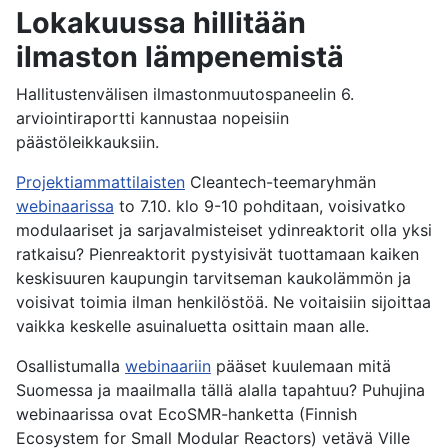
Lokakuussa hillitään
ilmaston lämpenemistä
Hallitustenvälisen ilmastonmuutospaneelin 6.
arviointiraportti kannustaa nopeisiin
päästöleikkauksiin.
Projektiammattilaisten
Cleantech-teemaryhmän
webinaarissa
to 7.10. klo 9-10 pohditaan, voisivatko
modulaariset ja sarjavalmisteiset ydinreaktorit olla yksi
ratkaisu? Pienreaktorit pystyisivät tuottamaan kaiken
keskisuuren kaupungin tarvitseman kaukolämmön ja
voisivat toimia ilman henkilöstöä. Ne voitaisiin sijoittaa
vaikka keskelle asuinaluetta osittain maan alle.
Osallistumalla
webinaariin
pääset kuulemaan mitä
Suomessa ja maailmalla tällä alalla tapahtuu? Puhujina
webinaarissa ovat EcoSMR-hanketta (Finnish
Ecosystem for Small Modular Reactors) vetävä Ville