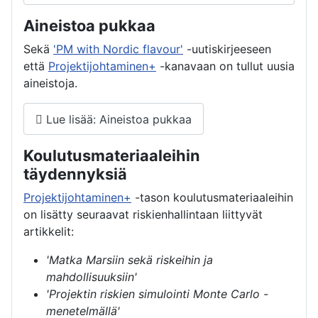
Aineistoa pukkaa
Sekä
'PM with Nordic flavour'
-uutiskirjeeseen
että
Projektijohtaminen+
-kanavaan on tullut uusia
aineistoja.
Lue lisää: Aineistoa pukkaa
Koulutusmateriaaleihin
täydennyksiä
Projektijohtaminen+
-tason koulutusmateriaaleihin
on lisätty seuraavat riskienhallintaan liittyvät
artikkelit:
'Matka Marsiin sekä riskeihin ja
mahdollisuuksiin'
'Projektin riskien simulointi Monte Carlo -
menetelmällä'