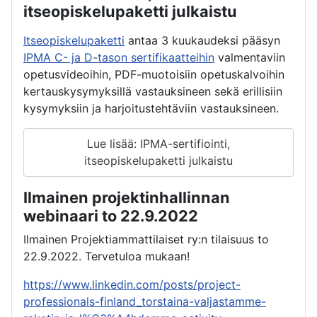
itseopiskelupaketti julkaistu
Itseopiskelupaketti
antaa 3 kuukaudeksi pääsyn
IPMA C- ja D-tason sertifikaatteihin
valmentaviin
opetusvideoihin, PDF-muotoisiin opetuskalvoihin
kertauskysymyksillä vastauksineen sekä erillisiin
kysymyksiin ja harjoitustehtäviin vastauksineen.
Lue lisää: IPMA-sertifiointi,
itseopiskelupaketti julkaistu
Ilmainen projektinhallinnan
webinaari to 22.9.2022
Ilmainen Projektiammattilaiset ry:n tilaisuus to
22.9.2022. Tervetuloa mukaan!
https://www.linkedin.com/posts/project-
professionals-finland_torstaina-valjastamme-