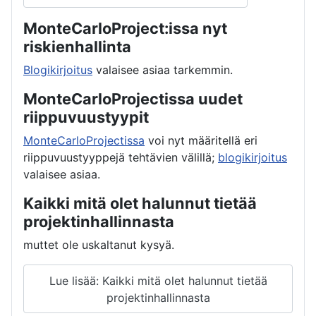
MonteCarloProject:issa nyt
riskienhallinta
Blogikirjoitus
valaisee asiaa tarkemmin.
MonteCarloProjectissa uudet
riippuvuustyypit
MonteCarloProjectissa
voi nyt määritellä eri
riippuvuustyyppejä tehtävien välillä;
blogikirjoitus
valaisee asiaa.
Kaikki mitä olet halunnut tietää
projektinhallinnasta
muttet ole uskaltanut kysyä.
Lue lisää: Kaikki mitä olet halunnut tietää
projektinhallinnasta