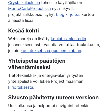
Crystal-tilauksen
tehneille käyttäjille on
MonteCarloProjectissa
nyt näkyvillä
projektisalkkuosio. Lyhyt
blogikirjoitus
kertoo
aiheesta lisää.
Kesää kohti
Webinaareja on lisätty
koulutuskalenteriin
juhannukseen asti. Vauhtia voi ottaa toukokuulta,
jolloin
koulutukset saa puoleen hintaan
.
Yhteispeliä päästöjen
vähentämiseksi
Tietotekniikka- ja energia-alan yritysten
yhteispelistä voi lukea Projektimaailman
kirjoituksesta
.
Sivusto päivitetty uuteen versioon
Uusi ulkoasu ja helpompi navigointi etenkin