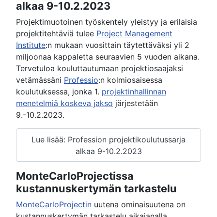
alkaa 9-10.2.2023
Projektimuotoinen työskentely yleistyy ja erilaisia
projektitehtäviä tulee
Project Management
Institute
:n mukaan vuosittain täytettäväksi yli 2
miljoonaa kappaletta seuraavien 5 vuoden aikana.
Tervetuloa kouluttautumaan projektiosaajaksi
vetämässäni
Professio
:n kolmiosaisessa
koulutuksessa, jonka 1.
projektinhallinnan
menetelmiä koskeva jakso
järjestetään
9.-10.2.2023.
Lue lisää: Profession projektikoulutussarja
alkaa 9-10.2.2023
MonteCarloProjectissa
kustannuskertymän tarkastelu
MonteCarloProjectin
uutena ominaisuutena on
kustannuskertymän tarkastelu aikajanalla.