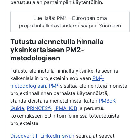
perustuu alan parhaimpiin käytäntöihin.
Lue lisää: PM² – Euroopan oma
projektinhallintastandardi saapuu Suomeen
Tutustu alennetulla hinnalla
yksinkertaiseen PM2-
metodologiaan
Tutustu alennetulla hinnalla yksinkertaiseen ja
2
kaikenlaisiin projekteihin sopivaan
PM
-
2
metodologiaan
.
PM
sisältää elementtejä monista
projektinhallinnan parhaista käytännöistä,
standardeista ja menetelmistä, kuten
PMBoK
Guide
,
PRINCE2®
,
IPMA-ICB
ja perustuu
kokemukseen EU:n toimielimissä toteutetuista
projekteista.
Discoverit.fi LinkedIn-sivun
seuraajat saavat