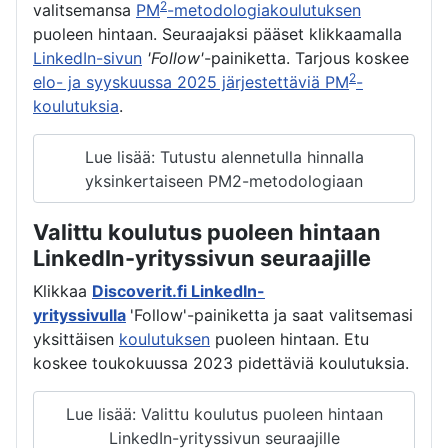
2
valitsemansa
PM
-metodologiakoulutuksen
puoleen hintaan. Seuraajaksi pääset klikkaamalla
LinkedIn-sivun
'Follow'
-painiketta. Tarjous koskee
2
elo- ja syyskuussa 2025 järjestettäviä PM
-
koulutuksia
.
Lue lisää: Tutustu alennetulla hinnalla
yksinkertaiseen PM2-metodologiaan
Valittu koulutus puoleen hintaan
LinkedIn-yrityssivun seuraajille
Klikkaa
Discoverit.fi LinkedIn-
yrityssivulla
'Follow'-painiketta ja saat valitsemasi
yksittäisen
koulutuksen
puoleen hintaan. Etu
koskee toukokuussa 2023 pidettäviä koulutuksia.
Lue lisää: Valittu koulutus puoleen hintaan
LinkedIn-yrityssivun seuraajille