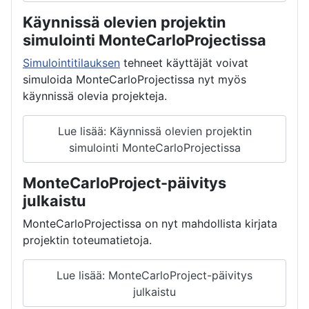
Käynnissä olevien projektin
simulointi MonteCarloProjectissa
Simulointitilauksen
tehneet käyttäjät voivat
simuloida MonteCarloProjectissa nyt myös
käynnissä olevia projekteja.
Lue lisää: Käynnissä olevien projektin
simulointi MonteCarloProjectissa
MonteCarloProject-päivitys
julkaistu
MonteCarloProjectissa on nyt mahdollista kirjata
projektin toteumatietoja.
Lue lisää: MonteCarloProject-päivitys
julkaistu