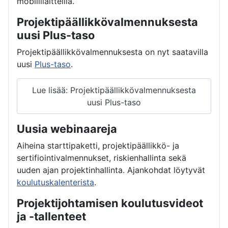
mobiililaitteilla.
Projektipäällikkövalmennuksesta
uusi Plus-taso
Projektipäällikkövalmennuksesta on nyt saatavilla
uusi
Plus-taso
.
Lue lisää: Projektipäällikkövalmennuksesta
uusi Plus-taso
Uusia webinaareja
Aiheina starttipaketti, projektipäällikkö- ja
sertifiointivalmennukset, riskienhallinta sekä
uuden ajan projektinhallinta. Ajankohdat löytyvät
koulutuskalenterista
.
Projektijohtamisen koulutusvideot
ja -tallenteet