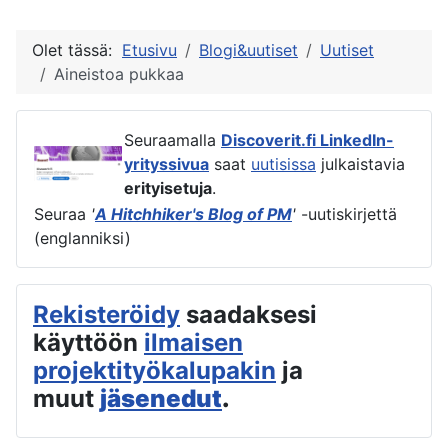
Olet tässä:
Etusivu
Blogi&uutiset
Uutiset
Aineistoa pukkaa
Seuraamalla
Discoverit.fi LinkedIn-
yrityssivua
saat
uutisissa
julkaistavia
erityisetuja
.
Seuraa
'
A Hitchhiker's Blog of PM
'
-uutiskirjettä
(englanniksi)
Rekisteröidy
saadaksesi
käyttöön
ilmaisen
projektityökalupakin
ja
muut
jäsenedut
.