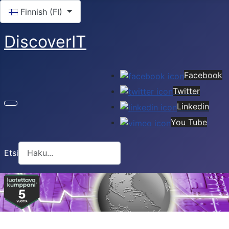
Valitse kieli
Finnish (FI)
DiscoverIT
Facebook
Twitter
Linkedin
You Tube
Etsi