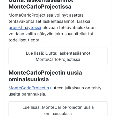
MonteCarloProjectissa
MonteCarloProjectissa voi nyt asettaa
tehtäväkohtaiset laskentasäännöt. Lisäksi
projektinäytössä
olevaan tehtävätaulukkoon
voidaan valita näkyviin joko suunnitellut tai
todelliset tiedot.
Lue lisää: Uutta: laskentasäännöt
MonteCarloProjectissa
MonteCarloProjectin uusia
ominaisuuksia
MonteCarloProjectin
uuteen julkaisuun on tehty
useita parannuksia.
Lue lisää: MonteCarloProjectin uusia
ominaisuuksia