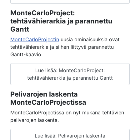
MonteCarloProject:
tehtävähierarkia ja parannettu
Gantt
MonteCarloProjectin
uusia ominaisuuksia ovat
tehtävähierarkia ja siihen liittyvä parannettu
Gantt-kaavio
Lue lisää: MonteCarloProject:
tehtävähierarkia ja parannettu Gantt
Pelivarojen laskenta
MonteCarloProjectissa
MonteCarloProjectissa on nyt mukana tehtävien
pelivarojen laskenta.
Lue lisää: Pelivarojen laskenta