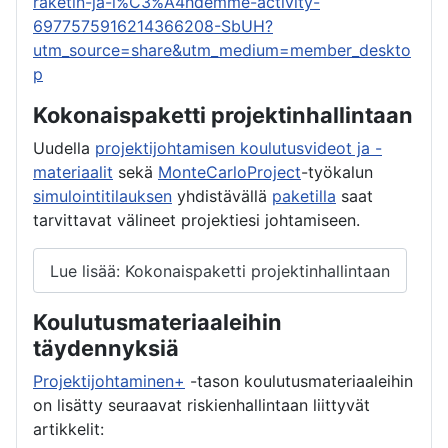
raketin-ja-l%C3%A4hdemme-activity-
6977575916214366208-SbUH?
utm_source=share&utm_medium=member_deskto
p
Kokonaispaketti projektinhallintaan
Uudella
projektijohtamisen koulutusvideot ja -
materiaalit
sekä
MonteCarloProject
-työkalun
simulointitilauksen
yhdistävällä
paketilla
saat
tarvittavat välineet projektiesi johtamiseen.
Lue lisää: Kokonaispaketti projektinhallintaan
Koulutusmateriaaleihin
täydennyksiä
Projektijohtaminen+
-tason koulutusmateriaaleihin
on lisätty seuraavat riskienhallintaan liittyvät
artikkelit: