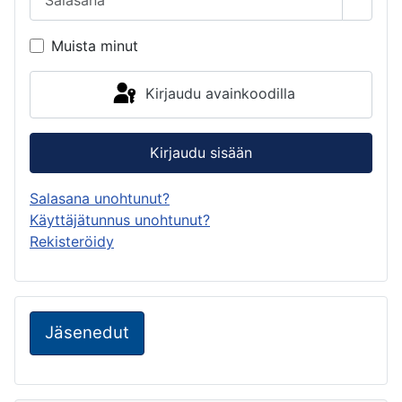
Näytä 
Muista minut
Kirjaudu avainkoodilla
Kirjaudu sisään
Salasana unohtunut?
Käyttäjätunnus unohtunut?
Rekisteröidy
Jäsenedut