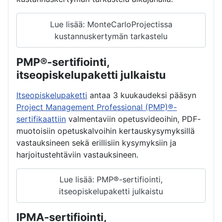
Lue lisää: MonteCarloProjectissa
kustannuskertymän tarkastelu
PMP®-sertifiointi,
itseopiskelupaketti julkaistu
Itseopiskelupaketti
antaa 3 kuukaudeksi pääsyn
Project Management Professional (PMP)®-
sertifikaattiin
valmentaviin opetusvideoihin, PDF-
muotoisiin opetuskalvoihin kertauskysymyksillä
vastauksineen sekä erillisiin kysymyksiin ja
harjoitustehtäviin vastauksineen.
Lue lisää: PMP®-sertifiointi,
itseopiskelupaketti julkaistu
IPMA-sertifiointi,