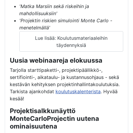
'Matka Marsiin sekä riskeihin ja
mahdollisuuksiin'
'Projektin riskien simulointi Monte Carlo -
menetelmällä'
Lue lisää: Koulutusmateriaaleihin
täydennyksiä
Uusia webinaareja elokuussa
Tarjolla starttipaketti-, projektipäällikkö-,
sertifiointi-, aikataulu- ja kustannusohjaus - sekä
kestävän kehityksen projektinhallintakoulutuksia.
Tarkista ajankohdat
koulutuskalenterista
. Hyvää
kesää!
Projektisalkkunäyttö
MonteCarloProjectin uutena
ominaisuutena