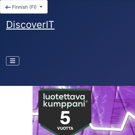
Valitse kieli
Finnish (FI)
DiscoverIT