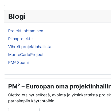
Blogi
Projektijohtaminen
Piinaprojektit
Vihreä projektinhallinta
MonteCarloProject
PM² Suomi
PM² – Euroopan oma projektinhall
Oletko etsinyt selkeää, avointa ja yksinkertaista proj
parhaimpiin käytäntöihin.