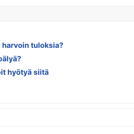
 harvoin tuloksia?
oälyä?
t hyötyä siitä