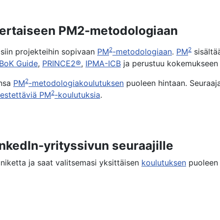
nkertaiseen PM2-metodologiaan
2
2
isiin projekteihin sopivaan
PM
-metodologiaan
.
PM
sisältä
BoK Guide
,
PRINCE2®
,
IPMA-ICB
ja perustuu kokemukseen EU
2
ansa
PM
-metodologiakoulutuksen
puoleen hintaan. Seuraaj
2
jestettäviä PM
-koulutuksia
.
nkedIn-yrityssivun seuraajille
iniketta ja saat valitsemasi yksittäisen
koulutuksen
puoleen 