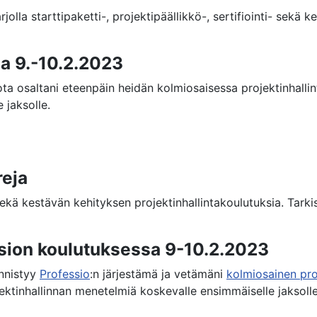
jolla starttipaketti-, projektipäällikkö-, sertifiointi- sekä 
a 9.-10.2.2023
ta osaltani eteenpäin heidän kolmiosaisessa projektinhall
 jaksolle.
reja
i- sekä kestävän kehityksen projektinhallintakoulutuksia. Tar
sion koulutuksessa 9-10.2.2023
ynnistyy
Professio
:n järjestämä ja vetämäni
kolmiosainen pro
ojektinhallinnan menetelmiä koskevalle ensimmäiselle jaksoll