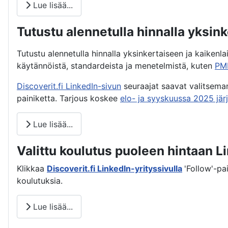
Lue lisää...
Tutustu alennetulla hinnalla yksi
Tutustu alennetulla hinnalla yksinkertaiseen ja kaikenla
käytännöistä, standardeista ja menetelmistä, kuten
PM
Discoverit.fi LinkedIn-sivun
seuraajat saavat valitsem
painiketta. Tarjous koskee
elo- ja syyskuussa 2025 jär
Lue lisää...
Valittu koulutus puoleen hintaan Li
Klikkaa
Discoverit.fi LinkedIn-yrityssivulla
'Follow'-pa
koulutuksia.
Lue lisää...