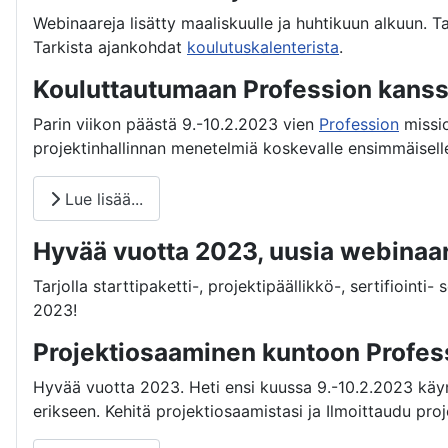
Webinaareja lisätty maaliskuulle ja huhtikuun alkuun. Tar
Tarkista ajankohdat
koulutuskalenterista
.
Kouluttautumaan Profession kanss
Parin viikon päästä 9.-10.2.2023 vien
Profession
missio
projektinhallinnan menetelmiä koskevalle ensimmäiselle
Lue lisää...
Hyvää vuotta 2023, uusia webinaa
Tarjolla starttipaketti-, projektipäällikkö-, sertifioint
2023!
Projektiosaaminen kuntoon Profes
Hyvää vuotta 2023. Heti ensi kuussa 9.-10.2.2023 kä
erikseen. Kehitä projektiosaamistasi ja Ilmoittaudu pr