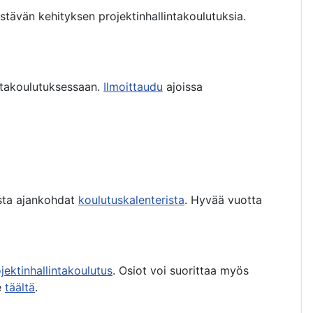
kestävän kehityksen projektinhallintakoulutuksia.
intakoulutuksessaan.
Ilmoittaudu
ajoissa
kista ajankohdat
koulutuskalenterista
. Hyvää vuotta
jektinhallintakoulutus
. Osiot voi suorittaa myös
e
täältä
.