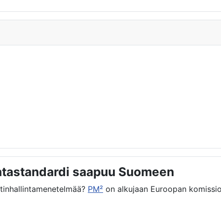
intastandardi saapuu Suomeen
ektinhallintamenetelmää?
PM²
on alkujaan Euroopan komissio