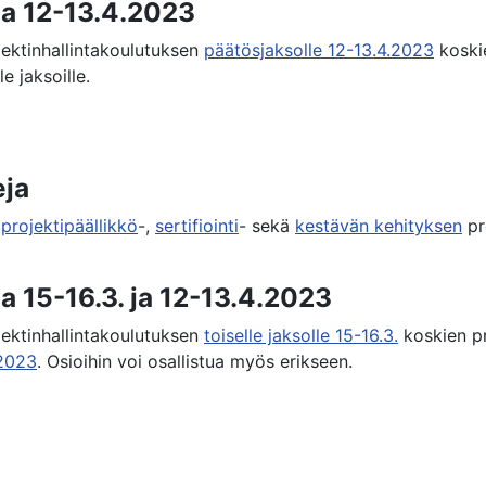
a 12-13.4.2023
jektinhallintakoulutuksen
päätösjaksolle 12-13.4.2023
koskie
e jaksoille.
eja
,
projektipäällikkö
-,
sertifiointi
- sekä
kestävän kehityksen
pr
 15-16.3. ja 12-13.4.2023
jektinhallintakoulutuksen
toiselle jaksolle 15-16.3.
koskien pr
.2023
. Osioihin voi osallistua myös erikseen.