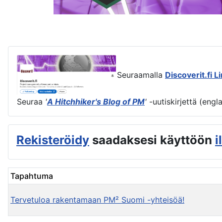
Seuraamalla
Discoverit.fi L
Seuraa
'
A Hitchhiker's Blog of PM
'
-uutiskirjettä (engl
Rekisteröidy
saadaksesi käyttöön
i
Tapahtuma
Tervetuloa rakentamaan PM² Suomi -yhteisöä!