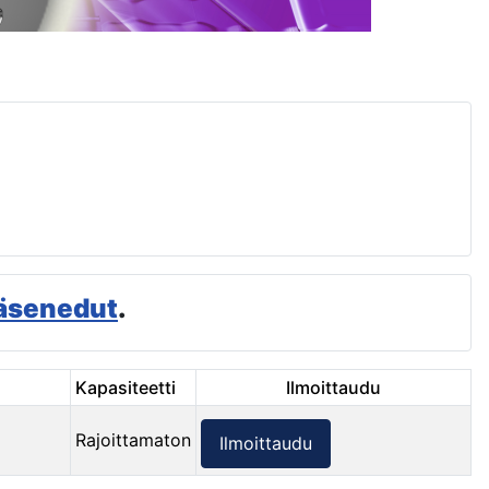
äsenedut
.
Kapasiteetti
Ilmoittaudu
Rajoittamaton
Ilmoittaudu