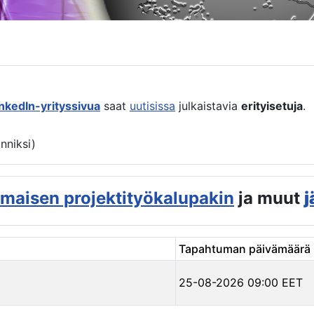
inkedIn-yrityssivua
saat
uutisissa
julkaistavia
erityisetuja
.
anniksi)
lmaisen projektityökalupakin
ja muut
j
Tapahtuman päivämäärä
25-08-2026 09:00 EET