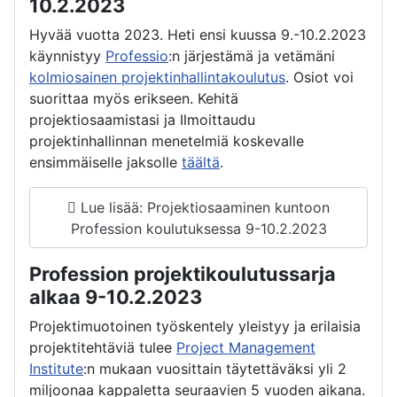
10.2.2023
Hyvää vuotta 2023. Heti ensi kuussa 9.-10.2.2023
käynnistyy
Professio
:n järjestämä ja vetämäni
kolmiosainen projektinhallintakoulutus
. Osiot voi
suorittaa myös erikseen. Kehitä
projektiosaamistasi ja Ilmoittaudu
projektinhallinnan menetelmiä koskevalle
ensimmäiselle jaksolle
täältä
.
Lue lisää: Projektiosaaminen kuntoon
Profession koulutuksessa 9-10.2.2023
Profession projektikoulutussarja
alkaa 9-10.2.2023
Projektimuotoinen työskentely yleistyy ja erilaisia
projektitehtäviä tulee
Project Management
Institute
:n mukaan vuosittain täytettäväksi yli 2
miljoonaa kappaletta seuraavien 5 vuoden aikana.