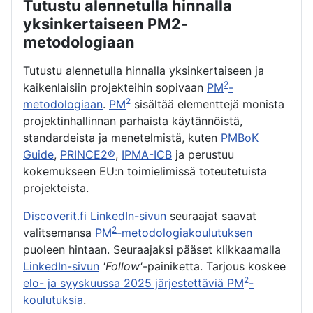
Tutustu alennetulla hinnalla
yksinkertaiseen PM2-
metodologiaan
Tutustu alennetulla hinnalla yksinkertaiseen ja
2
kaikenlaisiin projekteihin sopivaan
PM
-
2
metodologiaan
.
PM
sisältää elementtejä monista
projektinhallinnan parhaista käytännöistä,
standardeista ja menetelmistä, kuten
PMBoK
Guide
,
PRINCE2®
,
IPMA-ICB
ja perustuu
kokemukseen EU:n toimielimissä toteutetuista
projekteista.
Discoverit.fi LinkedIn-sivun
seuraajat saavat
2
valitsemansa
PM
-metodologiakoulutuksen
puoleen hintaan. Seuraajaksi pääset klikkaamalla
LinkedIn-sivun
'Follow'
-painiketta. Tarjous koskee
2
elo- ja syyskuussa 2025 järjestettäviä PM
-
koulutuksia
.