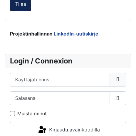
Tilaa
Projektinhallinnan
LinkedIn-uutiskirje
Login / Connexion
Käyttäjätunnus
Salasana
Näytä s
Muista minut
Kirjaudu avainkoodilla