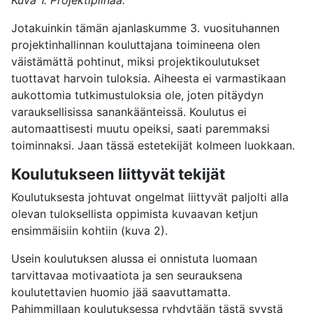
Kuva 1. Projektipiinaa.
J
otakuinkin tämän ajanlaskumme 3. vuosituhannen
projektinhallinnan kouluttajana toimineena olen
väistämättä pohtinut, miksi projektikoulutukset
tuottavat harvoin tuloksia. Aiheesta ei varmastikaan
aukottomia tutkimustuloksia ole, joten pitäydyn
varauksellisissa sanankäänteissä. Koulutus ei
automaattisesti muutu opeiksi, saati paremmaksi
toiminnaksi. Jaan tässä estetekijät kolmeen luokkaan.
Koulutukseen liittyvät tekijät
Koulutuksesta johtuvat ongelmat liittyvät paljolti alla
olevan tuloksellista oppimista kuvaavan ketjun
ensimmäisiin kohtiin (kuva 2).
Usein koulutuksen alussa ei onnistuta luomaan
tarvittavaa motivaatiota ja sen seurauksena
koulutettavien huomio jää saavuttamatta.
Pahimmillaan koulutuksessa ryhdytään tästä syystä