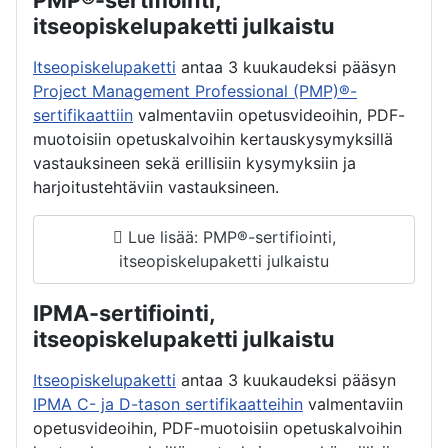
itseopiskelupaketti julkaistu
Itseopiskelupaketti
antaa 3 kuukaudeksi pääsyn
Project Management Professional (PMP)®-
sertifikaattiin
valmentaviin opetusvideoihin, PDF-
muotoisiin opetuskalvoihin kertauskysymyksillä
vastauksineen sekä erillisiin kysymyksiin ja
harjoitustehtäviin vastauksineen.
Lue lisää: PMP®-sertifiointi,
itseopiskelupaketti julkaistu
IPMA-sertifiointi,
itseopiskelupaketti julkaistu
Itseopiskelupaketti
antaa 3 kuukaudeksi pääsyn
IPMA C- ja D-tason sertifikaatteihin
valmentaviin
opetusvideoihin, PDF-muotoisiin opetuskalvoihin