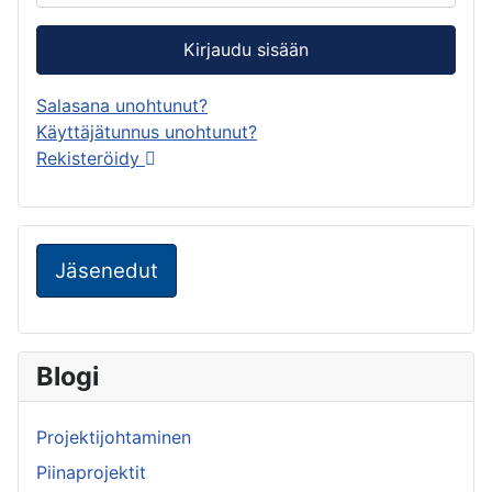
Kirjaudu sisään
Salasana unohtunut?
Käyttäjätunnus unohtunut?
Rekisteröidy
Jäsenedut
Blogi
Projektijohtaminen
Piinaprojektit