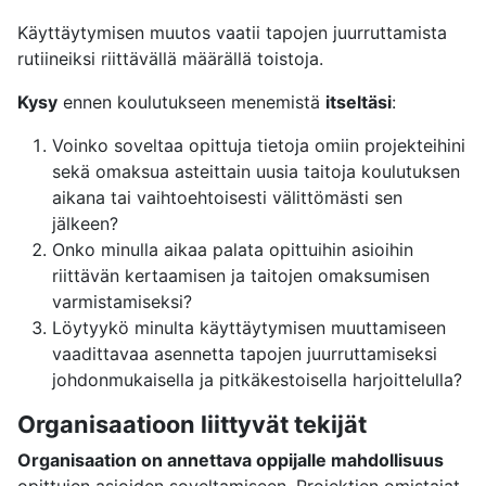
Käyttäytymisen muutos vaatii tapojen juurruttamista
rutiineiksi riittävällä määrällä toistoja.
Kysy
ennen koulutukseen menemistä
itseltäsi
:
Voinko soveltaa opittuja tietoja omiin projekteihini
sekä omaksua asteittain uusia taitoja koulutuksen
aikana tai vaihtoehtoisesti välittömästi sen
jälkeen?
Onko minulla aikaa palata opittuihin asioihin
riittävän kertaamisen ja taitojen omaksumisen
varmistamiseksi?
Löytyykö minulta käyttäytymisen muuttamiseen
vaadittavaa asennetta tapojen juurruttamiseksi
johdonmukaisella ja pitkäkestoisella harjoittelulla?
Organisaatioon liittyvät tekijät
Organisaation on annettava oppijalle mahdollisuus
opittujen asioiden soveltamiseen. Projektien omistajat