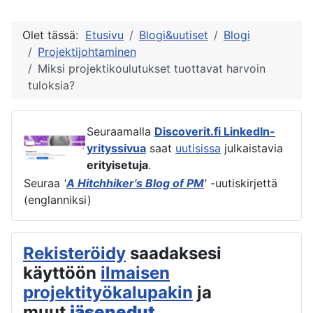
Olet tässä:
Etusivu
Blogi&uutiset
Blogi
Projektijohtaminen
Miksi projektikoulutukset tuottavat harvoin
tuloksia?
Seuraamalla
Discoverit.fi LinkedIn-
yrityssivua
saat
uutisissa
julkaistavia
erityisetuja
.
Seuraa
'
A Hitchhiker's Blog of PM
'
-uutiskirjettä
(englanniksi)
Rekisteröidy
saadaksesi
käyttöön
ilmaisen
projektityökalupakin
ja
muut
jäsenedut
.