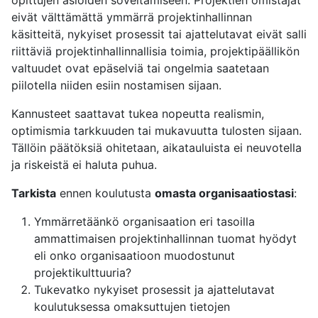
eivät välttämättä ymmärrä projektinhallinnan
käsitteitä, nykyiset prosessit tai ajattelutavat eivät salli
riittäviä projektinhallinnallisia toimia, projektipäällikön
valtuudet ovat epäselviä tai ongelmia saatetaan
piilotella niiden esiin nostamisen sijaan.
Kannusteet saattavat tukea nopeutta realismin,
optimismia tarkkuuden tai mukavuutta tulosten sijaan.
Tällöin päätöksiä ohitetaan, aikatauluista ei neuvotella
ja riskeistä ei haluta puhua.
Tarkista
ennen koulutusta
omasta organisaatiostasi
:
Ymmärretäänkö organisaation eri tasoilla
ammattimaisen projektinhallinnan tuomat hyödyt
eli onko organisaatioon muodostunut
projektikulttuuria?
Tukevatko nykyiset prosessit ja ajattelutavat
koulutuksessa omaksuttujen tietojen