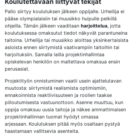
Koulutettavaan liittyvät tekijät
Pallo siirtyy koulutuksen jälkeen oppijalle. Urheilija ei
pääse olympialaisiin tai muusikko huipulle pelkillä
ohjeilla. Tämän jälkeen vaaditaan
harjoittelua
, jotta
koulutuksessa omaksutut tiedot näkyvät parantuneina
taitoina. Urheilija tai muusikko aloittaa yksinkertaisista
asioista ennen siirtymistä vaativampiin taitoihin tai
harjoituksiin. Samalla lailla projektinhallintaa
opiskelevan henkilön on maltettava omaksua ensin
perusasiat.
Projektityön onnistuminen vaatii usein ajattelutavan
muutosta: siirtymistä realismista optimismiin,
ennakoinnista reaktiivisuuteen ja roolien taakse
piiloutumisesta vastuunottoon. Asenne muuttuu, kun
oppija omaksuu uusia taitoja ja näkee ammattimaisen
projektinhallinnan tuomat hyödyt omassa
arjessaan. Koulutuksen pitää myös osaltaan pystyä
haastamaan vallitsevia asenteita.