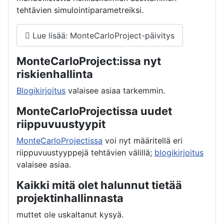
tehtävien simulointiparametreiksi.
Lue lisää: MonteCarloProject-päivitys
MonteCarloProject:issa nyt
riskienhallinta
Blogikirjoitus
valaisee asiaa tarkemmin.
MonteCarloProjectissa uudet
riippuvuustyypit
MonteCarloProjectissa
voi nyt määritellä eri
riippuvuustyyppejä tehtävien välillä;
blogikirjoitus
valaisee asiaa.
Kaikki mitä olet halunnut tietää
projektinhallinnasta
muttet ole uskaltanut kysyä.