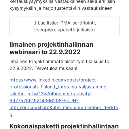
kertauskysymyksillä vastauksineen sekä erillisiin
kysymyksiin ja harjoitustehtäviin vastauksineen.
Lue lisää: IPMA-sertifiointi,
itseopiskelupaketti julkaistu
Ilmainen projektinhallinnan
webinaari to 22.9.2022
Ilmainen Projektiammattilaiset ry:n tilaisuus to
22.9.2022. Tervetuloa mukaan!
https://www.linkedin.com/posts/project-
professionals-finland_torstaina-valjastamme-
raketin-ja-l%C3%A4hdemme-activity-
6977575916214366208-SbUH?
utm_source=share&utm_medium=member_deskto
p
Kokonaispaketti projektinhallintaan