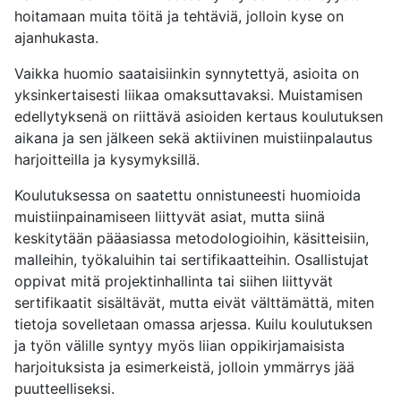
hoitamaan muita töitä ja tehtäviä, jolloin kyse on
ajanhukasta.
Vaikka huomio saataisiinkin synnytettyä, asioita on
yksinkertaisesti liikaa omaksuttavaksi. Muistamisen
edellytyksenä on riittävä asioiden kertaus koulutuksen
aikana ja sen jälkeen sekä aktiivinen muistiinpalautus
harjoitteilla ja kysymyksillä.
Koulutuksessa on saatettu onnistuneesti huomioida
muistiinpainamiseen liittyvät asiat, mutta siinä
keskitytään pääasiassa metodologioihin, käsitteisiin,
malleihin, työkaluihin tai sertifikaatteihin. Osallistujat
oppivat mitä projektinhallinta tai siihen liittyvät
sertifikaatit sisältävät, mutta eivät välttämättä, miten
tietoja sovelletaan omassa arjessa. Kuilu koulutuksen
ja työn välille syntyy myös liian oppikirjamaisista
harjoituksista ja esimerkeistä, jolloin ymmärrys jää
puutteelliseksi.