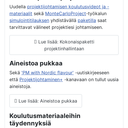
Uudella
projektijohtamisen koulutusvideot ja -
materiaalit
sekä
MonteCarloProject
-työkalun
simulointitilauksen
yhdistävällä
paketilla
saat
tarvittavat välineet projektiesi johtamiseen.
Lue lisää: Kokonaispaketti
projektinhallintaan
Aineistoa pukkaa
Sekä
'PM with Nordic flavour'
-uutiskirjeeseen
että
Projektijohtaminen+
-kanavaan on tullut uusia
aineistoja.
Lue lisää: Aineistoa pukkaa
Koulutusmateriaaleihin
täydennyksiä