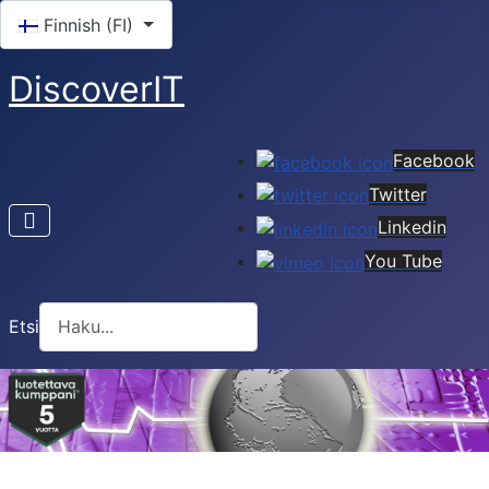
Valitse kieli
Finnish (FI)
DiscoverIT
Facebook
Twitter
Linkedin
You Tube
Etsi