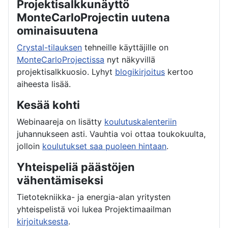
Projektisalkkunäyttö
MonteCarloProjectin uutena
ominaisuutena
Crystal-tilauksen
tehneille käyttäjille on
MonteCarloProjectissa
nyt näkyvillä
projektisalkkuosio. Lyhyt
blogikirjoitus
kertoo
aiheesta lisää.
Kesää kohti
Webinaareja on lisätty
koulutuskalenteriin
juhannukseen asti. Vauhtia voi ottaa toukokuulta,
jolloin
koulutukset saa puoleen hintaan
.
Yhteispeliä päästöjen
vähentämiseksi
Tietotekniikka- ja energia-alan yritysten
yhteispelistä voi lukea Projektimaailman
kirjoituksesta
.