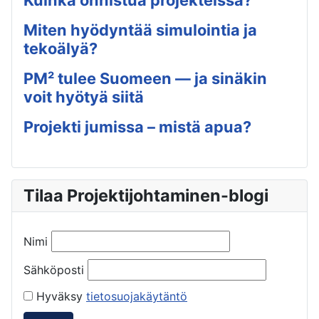
Kuinka onnistua projekteissa?
Miten hyödyntää simulointia ja
tekoälyä?
PM² tulee Suomeen — ja sinäkin
voit hyötyä siitä
Projekti jumissa – mistä apua?
Tilaa Projektijohtaminen-blogi
Nimi
Sähköposti
Hyväksy
tietosuojakäytäntö