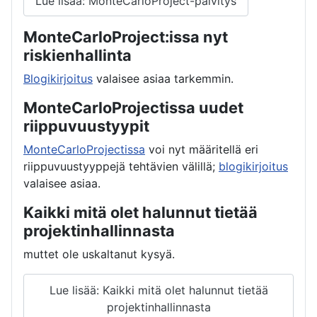
Lue lisää: MonteCarloProject-päivitys
MonteCarloProject:issa nyt
riskienhallinta
Blogikirjoitus
valaisee asiaa tarkemmin.
MonteCarloProjectissa uudet
riippuvuustyypit
MonteCarloProjectissa
voi nyt määritellä eri
riippuvuustyyppejä tehtävien välillä;
blogikirjoitus
valaisee asiaa.
Kaikki mitä olet halunnut tietää
projektinhallinnasta
muttet ole uskaltanut kysyä.
Lue lisää: Kaikki mitä olet halunnut tietää
projektinhallinnasta