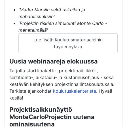
'Matka Marsiin sekä riskeihin ja
mahdollisuuksiin'
'Projektin riskien simulointi Monte Carlo -
menetelmällä'
Lue lisää: Koulutusmateriaaleihin
täydennyksiä
Uusia webinaareja elokuussa
Tarjolla starttipaketti-, projektipäällikkö-,
sertifiointi-, aikataulu- ja kustannusohjaus - sekä
kestävän kehityksen projektinhallintakoulutuksia.
Tarkista ajankohdat
koulutuskalenterista
. Hyvää
kesää!
Projektisalkkunäyttö
MonteCarloProjectin uutena
ominaisuutena