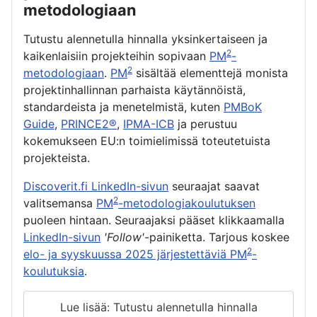
metodologiaan
Tutustu alennetulla hinnalla yksinkertaiseen ja
2
kaikenlaisiin projekteihin sopivaan
PM
-
2
metodologiaan
.
PM
sisältää elementtejä monista
projektinhallinnan parhaista käytännöistä,
standardeista ja menetelmistä, kuten
PMBoK
Guide
,
PRINCE2®
,
IPMA-ICB
ja perustuu
kokemukseen EU:n toimielimissä toteutetuista
projekteista.
Discoverit.fi LinkedIn-sivun
seuraajat saavat
2
valitsemansa
PM
-metodologiakoulutuksen
puoleen hintaan. Seuraajaksi pääset klikkaamalla
LinkedIn-sivun
'Follow'
-painiketta. Tarjous koskee
2
elo- ja syyskuussa 2025 järjestettäviä PM
-
koulutuksia
.
Lue lisää: Tutustu alennetulla hinnalla