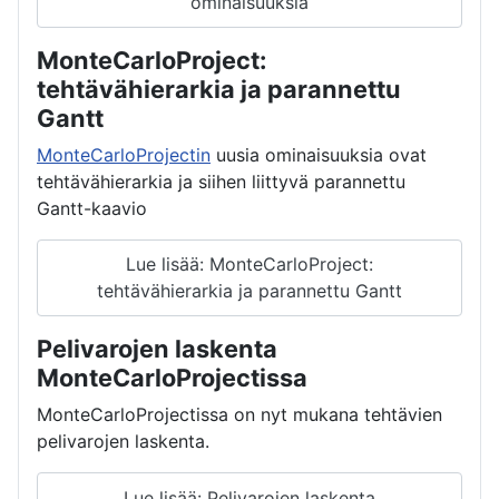
ominaisuuksia
MonteCarloProject:
tehtävähierarkia ja parannettu
Gantt
MonteCarloProjectin
uusia ominaisuuksia ovat
tehtävähierarkia ja siihen liittyvä parannettu
Gantt-kaavio
Lue lisää: MonteCarloProject:
tehtävähierarkia ja parannettu Gantt
Pelivarojen laskenta
MonteCarloProjectissa
MonteCarloProjectissa on nyt mukana tehtävien
pelivarojen laskenta.
Lue lisää: Pelivarojen laskenta