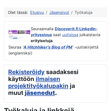
Olet tässä:
Etusivu
Jäsensivut
Työkaluja
Seuraamalla
Discoverit.fi LinkedIn-
yrityssivua
saat
uutisissa
julkaistavia
erityisetuja
.
Seuraa
'
A Hitchhiker's Blog of PM
'
-uutiskirjettä
(englanniksi)
Rekisteröidy
saadaksesi
käyttöön
ilmaisen
projektityökalupakin
ja
muut
jäsenedut
.
Työkaluja ja linkkejä