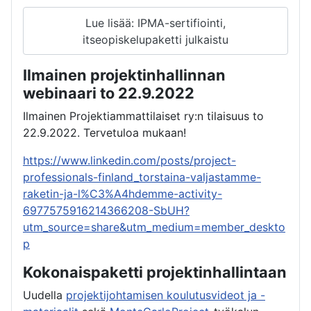
Lue lisää: IPMA-sertifiointi,
itseopiskelupaketti julkaistu
Ilmainen projektinhallinnan
webinaari to 22.9.2022
Ilmainen Projektiammattilaiset ry:n tilaisuus to
22.9.2022. Tervetuloa mukaan!
https://www.linkedin.com/posts/project-
professionals-finland_torstaina-valjastamme-
raketin-ja-l%C3%A4hdemme-activity-
6977575916214366208-SbUH?
utm_source=share&utm_medium=member_deskto
p
Kokonaispaketti projektinhallintaan
Uudella
projektijohtamisen koulutusvideot ja -