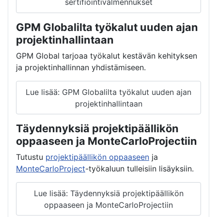
sertifiointivalmennukset
GPM Globalilta työkalut uuden ajan
projektinhallintaan
GPM Global tarjoaa työkalut kestävän kehityksen
ja projektinhallinnan yhdistämiseen.
Lue lisää: GPM Globalilta työkalut uuden ajan
projektinhallintaan
Täydennyksiä projektipäällikön
oppaaseen ja MonteCarloProjectiin
Tutustu
projektipäällikön oppaaseen
ja
MonteCarloProject
-työkaluun tulleisiin lisäyksiin.
Lue lisää: Täydennyksiä projektipäällikön
oppaaseen ja MonteCarloProjectiin