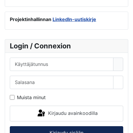
Projektinhallinnan
LinkedIn-uutiskirje
Login / Connexion
Käyttäjätunnus
Salasana
Näytä 
Muista minut
Kirjaudu avainkoodilla
Kirjaudu sisään