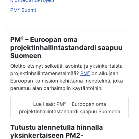
MonteCarloProject
PM² Suomi
PM² – Euroopan oma
projektinhallintastandardi saapuu
Suomeen
Oletko etsinyt selkeää, avointa ja yksinkertaista
projektinhallintamenetelmää?
PM²
on alkujaan
Euroopan komission kehittämä menetelmä, joka
perustuu alan parhaimpiin käytäntöihin.
Lue lisää: PM² – Euroopan oma
projektinhallintastandardi saapuu Suomeen
Tutustu alennetulla hinnalla
yksinkertaiseen PM2-