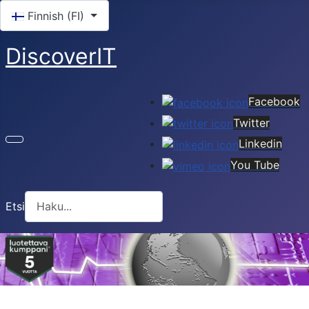
Valitse kieli
Finnish (FI)
DiscoverIT
Facebook
Twitter
Linkedin
You Tube
Etsi