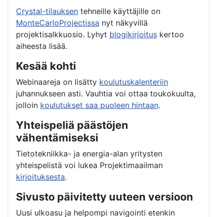
Crystal-tilauksen
tehneille käyttäjille on
MonteCarloProjectissa
nyt näkyvillä
projektisalkkuosio. Lyhyt
blogikirjoitus
kertoo
aiheesta lisää.
Kesää kohti
Webinaareja on lisätty
koulutuskalenteriin
juhannukseen asti. Vauhtia voi ottaa toukokuulta,
jolloin
koulutukset saa puoleen hintaan
.
Yhteispeliä päästöjen
vähentämiseksi
Tietotekniikka- ja energia-alan yritysten
yhteispelistä voi lukea Projektimaailman
kirjoituksesta
.
Sivusto päivitetty uuteen versioon
Uusi ulkoasu ja helpompi navigointi etenkin