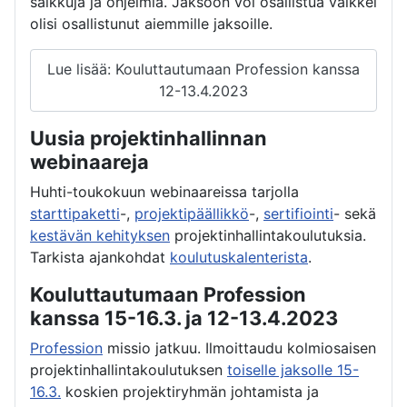
salkkuja ja ohjelmia. Jaksoon voi osallistua vaikkei
olisi osallistunut aiemmille jaksoille.
Lue lisää: Kouluttautumaan Profession kanssa
12-13.4.2023
Uusia projektinhallinnan
webinaareja
Huhti-toukokuun webinaareissa tarjolla
starttipaketti
-,
projektipäällikkö
-,
sertifiointi
- sekä
kestävän kehityksen
projektinhallintakoulutuksia.
Tarkista ajankohdat
koulutuskalenterista
.
Kouluttautumaan Profession
kanssa 15-16.3. ja 12-13.4.2023
Profession
missio jatkuu. Ilmoittaudu kolmiosaisen
projektinhallintakoulutuksen
toiselle jaksolle 15-
16.3.
koskien projektiryhmän johtamista ja