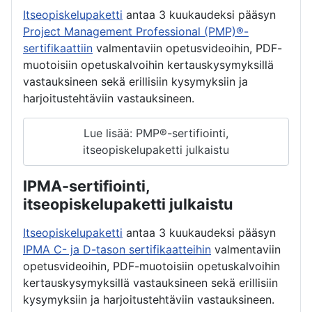
Itseopiskelupaketti
antaa 3 kuukaudeksi pääsyn
Project Management Professional (PMP)®-
sertifikaattiin
valmentaviin opetusvideoihin, PDF-
muotoisiin opetuskalvoihin kertauskysymyksillä
vastauksineen sekä erillisiin kysymyksiin ja
harjoitustehtäviin vastauksineen.
Lue lisää: PMP®-sertifiointi,
itseopiskelupaketti julkaistu
IPMA-sertifiointi,
itseopiskelupaketti julkaistu
Itseopiskelupaketti
antaa 3 kuukaudeksi pääsyn
IPMA C- ja D-tason sertifikaatteihin
valmentaviin
opetusvideoihin, PDF-muotoisiin opetuskalvoihin
kertauskysymyksillä vastauksineen sekä erillisiin
kysymyksiin ja harjoitustehtäviin vastauksineen.