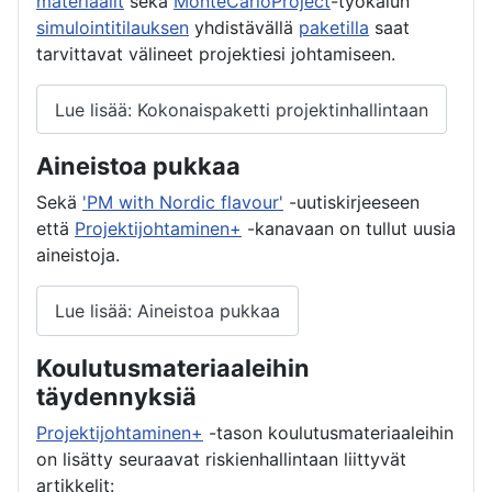
materiaalit
sekä
MonteCarloProject
-työkalun
simulointitilauksen
yhdistävällä
paketilla
saat
tarvittavat välineet projektiesi johtamiseen.
Lue lisää: Kokonaispaketti projektinhallintaan
Aineistoa pukkaa
Sekä
'PM with Nordic flavour'
-uutiskirjeeseen
että
Projektijohtaminen+
-kanavaan on tullut uusia
aineistoja.
Lue lisää: Aineistoa pukkaa
Koulutusmateriaaleihin
täydennyksiä
Projektijohtaminen+
-tason koulutusmateriaaleihin
on lisätty seuraavat riskienhallintaan liittyvät
artikkelit: