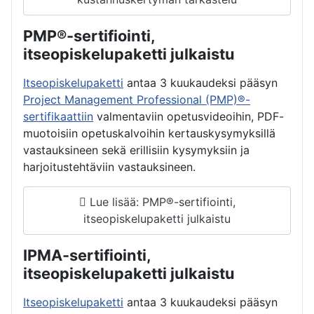
PMP®-sertifiointi,
itseopiskelupaketti julkaistu
Itseopiskelupaketti
antaa 3 kuukaudeksi pääsyn
Project Management Professional (PMP)®-
sertifikaattiin
valmentaviin opetusvideoihin, PDF-
muotoisiin opetuskalvoihin kertauskysymyksillä
vastauksineen sekä erillisiin kysymyksiin ja
harjoitustehtäviin vastauksineen.
Lue lisää: PMP®-sertifiointi,
itseopiskelupaketti julkaistu
IPMA-sertifiointi,
itseopiskelupaketti julkaistu
Itseopiskelupaketti
antaa 3 kuukaudeksi pääsyn