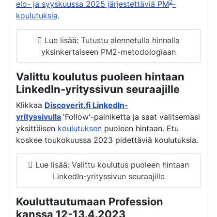
2
elo- ja syyskuussa 2025 järjestettäviä PM
-
koulutuksia
.
Lue lisää: Tutustu alennetulla hinnalla
yksinkertaiseen PM2-metodologiaan
Valittu koulutus puoleen hintaan
LinkedIn-yrityssivun seuraajille
Klikkaa
Discoverit.fi LinkedIn-
yrityssivulla
'Follow'-painiketta ja saat valitsemasi
yksittäisen
koulutuksen
puoleen hintaan. Etu
koskee toukokuussa 2023 pidettäviä koulutuksia.
Lue lisää: Valittu koulutus puoleen hintaan
LinkedIn-yrityssivun seuraajille
Kouluttautumaan Profession
kanssa 12-13.4.2023