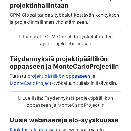
projektinhallintaan
GPM Global tarjoaa työkalut kestävän kehityksen
ja projektinhallinnan yhdistämiseen.
Lue lisää: GPM Globalilta työkalut uuden
ajan projektinhallintaan
Täydennyksiä projektipäällikön
oppaaseen ja MonteCarloProjectiin
Tutustu
projektipäällikön oppaaseen
ja
MonteCarloProject
-työkaluun tulleisiin lisäyksiin.
Lue lisää: Täydennyksiä projektipäällikön
oppaaseen ja MonteCarloProjectiin
Uusia webinaareja elo-syyskuussa
Koulutuskalenterissa
uusia webinaareja elo-