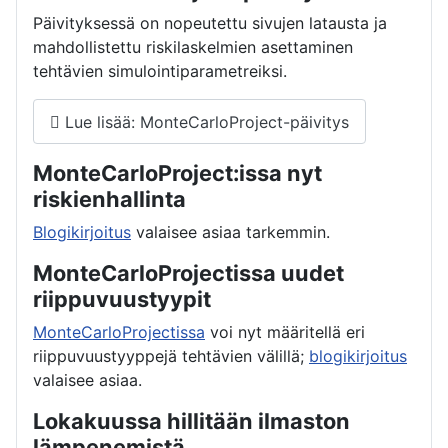
Päivityksessä on nopeutettu sivujen latausta ja
mahdollistettu riskilaskelmien asettaminen
tehtävien simulointiparametreiksi.
Lue lisää: MonteCarloProject-päivitys
MonteCarloProject:issa nyt
riskienhallinta
Blogikirjoitus
valaisee asiaa tarkemmin.
MonteCarloProjectissa uudet
riippuvuustyypit
MonteCarloProjectissa
voi nyt määritellä eri
riippuvuustyyppejä tehtävien välillä;
blogikirjoitus
valaisee asiaa.
Lokakuussa hillitään ilmaston
lämpenemistä