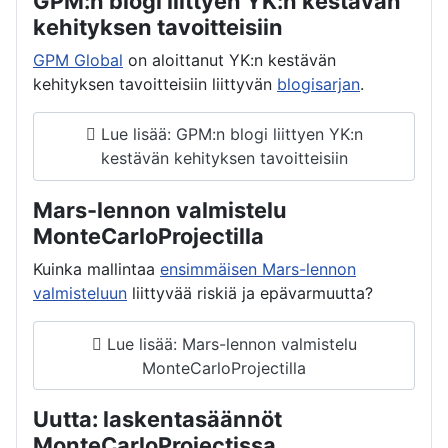
GPM:n blogi liittyen YK:n kestävän
kehityksen tavoitteisiin
GPM Global
on aloittanut YK:n kestävän
kehityksen tavoitteisiin liittyvän
blogisarjan
.
Lue lisää: GPM:n blogi liittyen YK:n
kestävän kehityksen tavoitteisiin
Mars-lennon valmistelu
MonteCarloProjectilla
Kuinka mallintaa
ensimmäisen Mars-lennon
valmisteluun
liittyvää riskiä ja epävarmuutta?
Lue lisää: Mars-lennon valmistelu
MonteCarloProjectilla
Uutta: laskentasäännöt
MonteCarloProjectissa