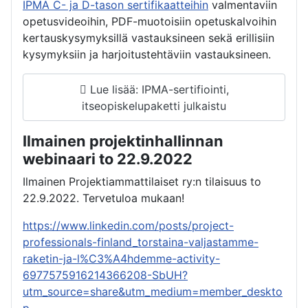
IPMA C- ja D-tason sertifikaatteihin
valmentaviin
opetusvideoihin, PDF-muotoisiin opetuskalvoihin
kertauskysymyksillä vastauksineen sekä erillisiin
kysymyksiin ja harjoitustehtäviin vastauksineen.
Lue lisää: IPMA-sertifiointi,
itseopiskelupaketti julkaistu
Ilmainen projektinhallinnan
webinaari to 22.9.2022
Ilmainen Projektiammattilaiset ry:n tilaisuus to
22.9.2022. Tervetuloa mukaan!
https://www.linkedin.com/posts/project-
professionals-finland_torstaina-valjastamme-
raketin-ja-l%C3%A4hdemme-activity-
6977575916214366208-SbUH?
utm_source=share&utm_medium=member_deskto