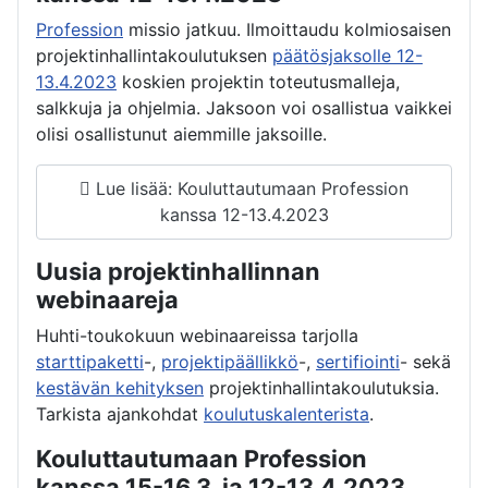
Profession
missio jatkuu. Ilmoittaudu kolmiosaisen
projektinhallintakoulutuksen
päätösjaksolle 12-
13.4.2023
koskien projektin toteutusmalleja,
salkkuja ja ohjelmia. Jaksoon voi osallistua vaikkei
olisi osallistunut aiemmille jaksoille.
Lue lisää: Kouluttautumaan Profession
kanssa 12-13.4.2023
Uusia projektinhallinnan
webinaareja
Huhti-toukokuun webinaareissa tarjolla
starttipaketti
-,
projektipäällikkö
-,
sertifiointi
- sekä
kestävän kehityksen
projektinhallintakoulutuksia.
Tarkista ajankohdat
koulutuskalenterista
.
Kouluttautumaan Profession
kanssa 15-16.3. ja 12-13.4.2023