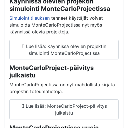
Käynnissä olevien projektin
simulointi MonteCarloProjectissa
Simulointitilauksen
tehneet käyttäjät voivat
simuloida MonteCarloProjectissa nyt myös
käynnissä olevia projekteja.
Lue lisää: Käynnissä olevien projektin
simulointi MonteCarloProjectissa
MonteCarloProject-päivitys
julkaistu
MonteCarloProjectissa on nyt mahdollista kirjata
projektin toteumatietoja.
Lue lisää: MonteCarloProject-päivitys
julkaistu
MonteCarloProject:issa uusia