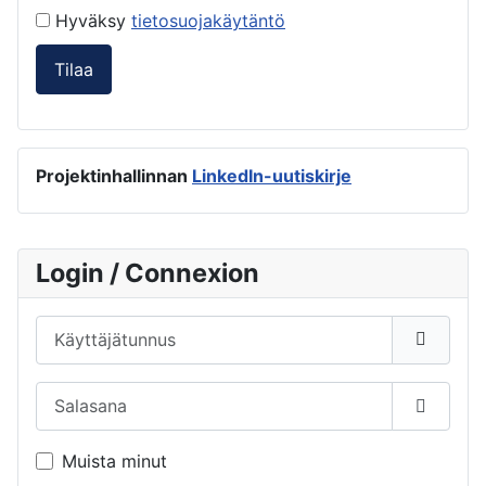
Hyväksy
tietosuojakäytäntö
Tilaa
Projektinhallinnan
LinkedIn-uutiskirje
Login / Connexion
Käyttäjätunnus
Salasana
Näytä s
Muista minut