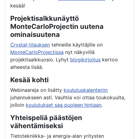
kesää!
Projektisalkkunäyttö
MonteCarloProjectin uutena
ominaisuutena
Crystal-tilauksen
tehneille käyttäjille on
MonteCarloProjectissa
nyt näkyvillä
projektisalkkuosio. Lyhyt
blogikirjoitus
kertoo
aiheesta lisää.
Kesää kohti
Webinaareja on lisätty
koulutuskalenteriin
juhannukseen asti. Vauhtia voi ottaa toukokuulta,
jolloin
koulutukset saa puoleen hintaan
.
Yhteispeliä päästöjen
vähentämiseksi
Tietotekniikka- ja energia-alan yritysten