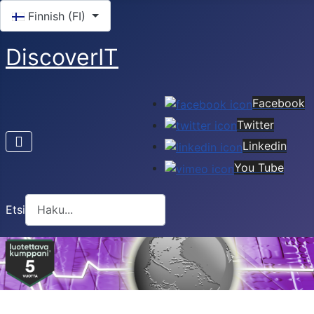
Valitse kieli
Finnish (FI)
DiscoverIT
Facebook
Twitter
Linkedin
You Tube
Etsi