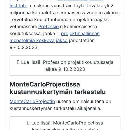
Institute
:n mukaan vuosittain täytettäväksi yli 2
miljoonaa kappaletta seuraavien 5 vuoden aikana.
Tervetuloa kouluttautumaan projektiosaajaksi
vetämässäni
Professio
:n kolmiosaisessa
koulutuksessa, jonka 1.
projektinhallinnan
menetelmiä koskeva jakso
järjestetään
9.-10.2.2023.
Lue lisää: Profession projektikoulutussarja
alkaa 9-10.2.2023
MonteCarloProjectissa
kustannuskertymän tarkastelu
MonteCarloProjectin
uutena ominaisuutena on
kustannuskertymän tarkastelu aikajanalla.
Lue lisää: MonteCarloProjectissa
kustannuskertymän tarkastelu