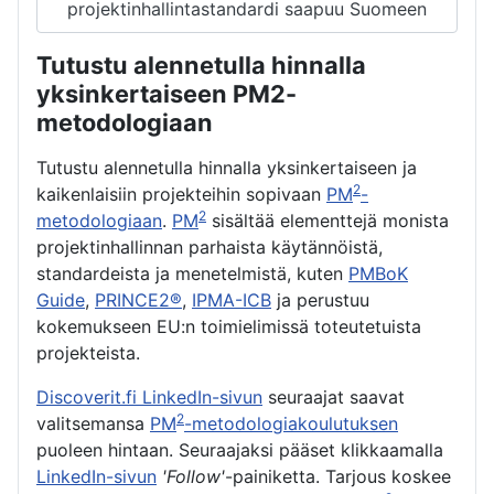
projektinhallintastandardi saapuu Suomeen
Tutustu alennetulla hinnalla
yksinkertaiseen PM2-
metodologiaan
Tutustu alennetulla hinnalla yksinkertaiseen ja
2
kaikenlaisiin projekteihin sopivaan
PM
-
2
metodologiaan
.
PM
sisältää elementtejä monista
projektinhallinnan parhaista käytännöistä,
standardeista ja menetelmistä, kuten
PMBoK
Guide
,
PRINCE2®
,
IPMA-ICB
ja perustuu
kokemukseen EU:n toimielimissä toteutetuista
projekteista.
Discoverit.fi LinkedIn-sivun
seuraajat saavat
2
valitsemansa
PM
-metodologiakoulutuksen
puoleen hintaan. Seuraajaksi pääset klikkaamalla
LinkedIn-sivun
'Follow'
-painiketta. Tarjous koskee