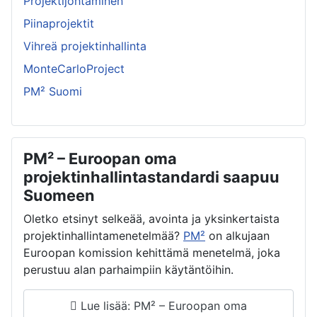
Projektijohtaminen
Piinaprojektit
Vihreä projektinhallinta
MonteCarloProject
PM² Suomi
PM² – Euroopan oma
projektinhallintastandardi saapuu
Suomeen
Oletko etsinyt selkeää, avointa ja yksinkertaista
projektinhallintamenetelmää?
PM²
on alkujaan
Euroopan komission kehittämä menetelmä, joka
perustuu alan parhaimpiin käytäntöihin.
Lue lisää: PM² – Euroopan oma