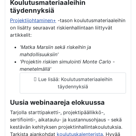
Koulutusmateriaaleihin
täydennyksiä
Projektijohtaminen+
-tason koulutusmateriaaleihin
on lisätty seuraavat riskienhallintaan liittyvät
artikkelit:
'Matka Marsiin sekä riskeihin ja
mahdollisuuksiin'
'Projektin riskien simulointi Monte Carlo -
menetelmällä'
Lue lisää: Koulutusmateriaaleihin
täydennyksiä
Uusia webinaareja elokuussa
Tarjolla starttipaketti-, projektipäällikkö-,
sertifiointi-, aikataulu- ja kustannusohjaus - sekä
kestävän kehityksen projektinhallintakoulutuksia.
Tarkista ajankohdat
koulutuskalenterista
. Hyvää