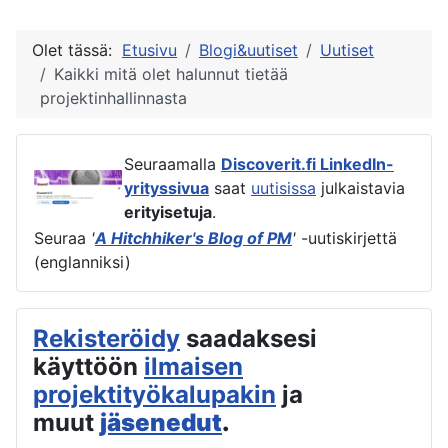
Olet tässä:
Etusivu
Blogi&uutiset
Uutiset
Kaikki mitä olet halunnut tietää
projektinhallinnasta
Seuraamalla
Discoverit.fi LinkedIn-
yrityssivua
saat
uutisissa
julkaistavia
erityisetuja
.
Seuraa
'
A Hitchhiker's Blog of PM
'
-uutiskirjettä
(englanniksi)
Rekisteröidy
saadaksesi
käyttöön
ilmaisen
projektityökalupakin
ja
muut
jäsenedut
.