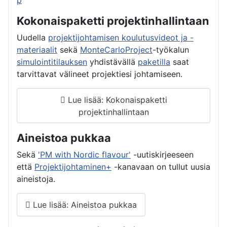
p
Kokonaispaketti projektinhallintaan
Uudella
projektijohtamisen koulutusvideot ja -
materiaalit
sekä
MonteCarloProject
-työkalun
simulointitilauksen
yhdistävällä
paketilla
saat
tarvittavat välineet projektiesi johtamiseen.
Lue lisää: Kokonaispaketti
projektinhallintaan
Aineistoa pukkaa
Sekä
'PM with Nordic flavour'
-uutiskirjeeseen
että
Projektijohtaminen+
-kanavaan on tullut uusia
aineistoja.
Lue lisää: Aineistoa pukkaa