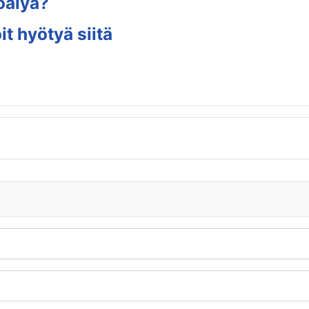
oälyä?
t hyötyä siitä