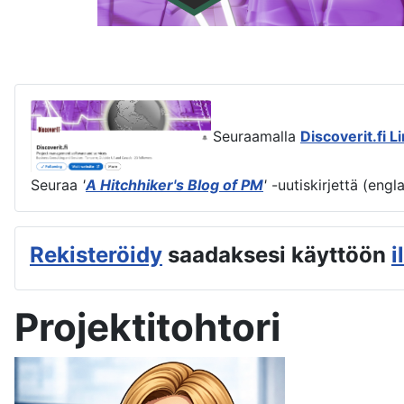
Seuraamalla
Discoverit.fi L
Seuraa
'
A Hitchhiker's Blog of PM
'
-uutiskirjettä (engl
Rekisteröidy
saadaksesi käyttöön
i
Projektitohtori