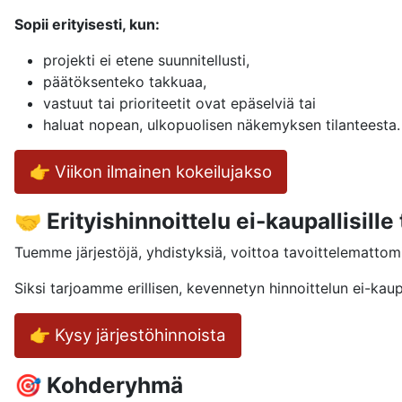
Sopii erityisesti, kun:
projekti ei etene suunnitellusti,
päätöksenteko takkuaa,
vastuut tai prioriteetit ovat epäselviä tai
haluat nopean, ulkopuolisen näkemyksen tilanteesta.
👉 Viikon ilmainen kokeilujakso
🤝 Erityishinnoittelu ei-kaupallisille 
Tuemme järjestöjä, yhdistyksiä, voittoa tavoittelemattomi
Siksi tarjoamme erillisen, kevennetyn hinnoittelun ei-kaupall
👉 Kysy järjestöhinnoista
🎯 Kohderyhmä