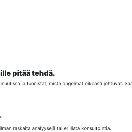
ille pitää tehdä.
nuutissa ja tunnistat, mistä ongelmat oikeasti johtuvat. S
.
man raskaita analyysejä tai erillistä konsultointia.