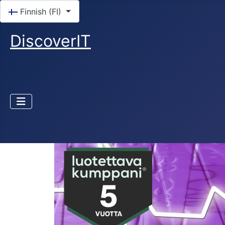
Valitse kieli
Finnish (FI)
DiscoverIT