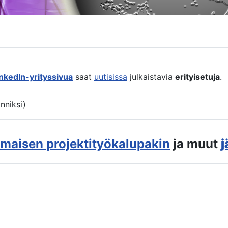
inkedIn-yrityssivua
saat
uutisissa
julkaistavia
erityisetuja
.
anniksi)
lmaisen projektityökalupakin
ja muut
j