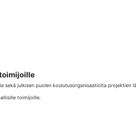
toimijoille
a sekä julkisen puolen koulutusorganisaatioita projektien lä
isille toimijoille.