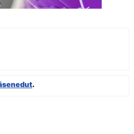
äsenedut
.