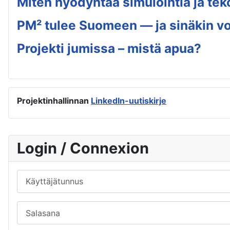
Miten hyödyntää simulointia ja tek
PM² tulee Suomeen — ja sinäkin voi
Projekti jumissa – mistä apua?
Projektinhallinnan
LinkedIn-uutiskirje
Login / Connexion
Käyttäjätunnus
Salasana