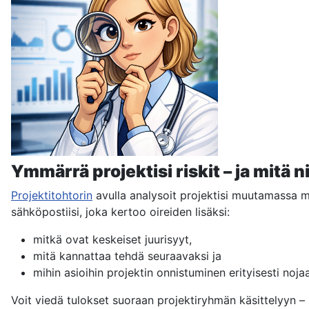
Ymmärrä projektisi riskit – ja mitä ni
Projektitohtorin
avulla analysoit projektisi muutamassa mi
sähköpostiisi, joka kertoo oireiden lisäksi:
mitkä ovat keskeiset juurisyyt,
mitä kannattaa tehdä seuraavaksi ja
mihin asioihin projektin onnistuminen erityisesti nojaa
Voit viedä tulokset suoraan projektiryhmän käsittelyyn – il