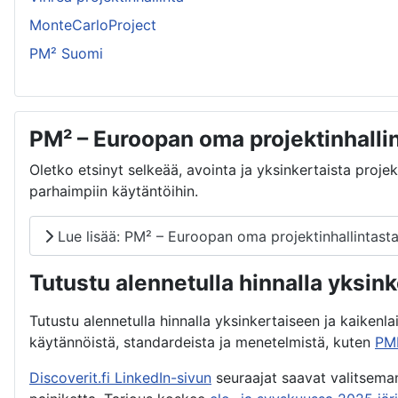
MonteCarloProject
PM² Suomi
PM² – Euroopan oma projektinhall
Oletko etsinyt selkeää, avointa ja yksinkertaista proj
parhaimpiin käytäntöihin.
Lue lisää: PM² – Euroopan oma projektinhallintas
Tutustu alennetulla hinnalla yksi
Tutustu alennetulla hinnalla yksinkertaiseen ja kaikenla
käytännöistä, standardeista ja menetelmistä, kuten
PM
Discoverit.fi LinkedIn-sivun
seuraajat saavat valitsem