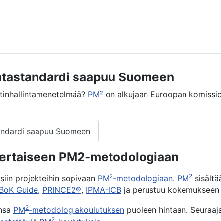
intastandardi saapuu Suomeen
ektinhallintamenetelmää?
PM²
on alkujaan Euroopan komissio
tandardi saapuu Suomeen
nkertaiseen PM2-metodologiaan
2
2
isiin projekteihin sopivaan
PM
-metodologiaan
.
PM
sisältä
BoK Guide
,
PRINCE2®
,
IPMA-ICB
ja perustuu kokemukseen EU
2
ansa
PM
-metodologiakoulutuksen
puoleen hintaan. Seuraaj
2