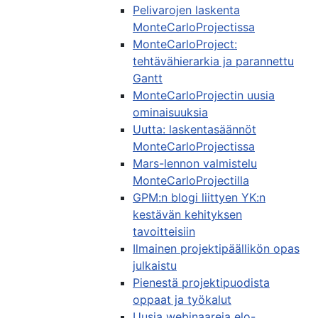
Pelivarojen laskenta
MonteCarloProjectissa
MonteCarloProject:
tehtävähierarkia ja parannettu
Gantt
MonteCarloProjectin uusia
ominaisuuksia
Uutta: laskentasäännöt
MonteCarloProjectissa
Mars-lennon valmistelu
MonteCarloProjectilla
GPM:n blogi liittyen YK:n
kestävän kehityksen
tavoitteisiin
Ilmainen projektipäällikön opas
julkaistu
Pienestä projektipuodista
oppaat ja työkalut
Uusia webinaareja elo-