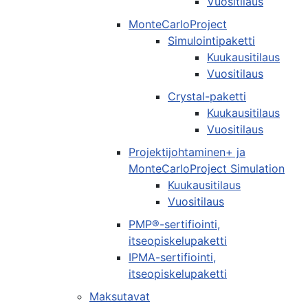
Vuositilaus
MonteCarloProject
Simulointipaketti
Kuukausitilaus
Vuositilaus
Crystal-paketti
Kuukausitilaus
Vuositilaus
Projektijohtaminen+ ja
MonteCarloProject Simulation
Kuukausitilaus
Vuositilaus
PMP®-sertifiointi,
itseopiskelupaketti
IPMA-sertifiointi,
itseopiskelupaketti
Maksutavat