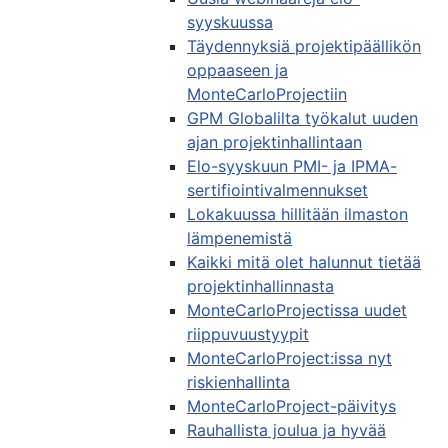
syyskuussa
Täydennyksiä projektipäällikön
oppaaseen ja
MonteCarloProjectiin
GPM Globalilta työkalut uuden
ajan projektinhallintaan
Elo-syyskuun PMI- ja IPMA-
sertifiointivalmennukset
Lokakuussa hillitään ilmaston
lämpenemistä
Kaikki mitä olet halunnut tietää
projektinhallinnasta
MonteCarloProjectissa uudet
riippuvuustyypit
MonteCarloProject:issa nyt
riskienhallinta
MonteCarloProject-päivitys
Rauhallista joulua ja hyvää