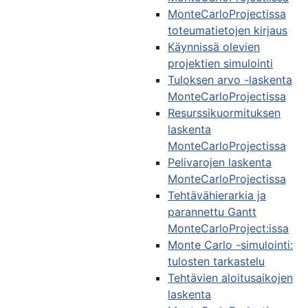
MonteCarloProjectissa
toteumatietojen kirjaus
Käynnissä olevien
projektien simulointi
Tuloksen arvo -laskenta
MonteCarloProjectissa
Resurssikuormituksen
laskenta
MonteCarloProjectissa
Pelivarojen laskenta
MonteCarloProjectissa
Tehtävähierarkia ja
parannettu Gantt
MonteCarloProject:issa
Monte Carlo -simulointi:
tulosten tarkastelu
Tehtävien aloitusaikojen
laskenta