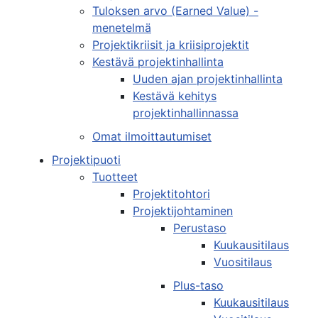
Tuloksen arvo (Earned Value) -
menetelmä
Projektikriisit ja kriisiprojektit
Kestävä projektinhallinta
Uuden ajan projektinhallinta
Kestävä kehitys
projektinhallinnassa
Omat ilmoittautumiset
Projektipuoti
Tuotteet
Projektitohtori
Projektijohtaminen
Perustaso
Kuukausitilaus
Vuositilaus
Plus-taso
Kuukausitilaus