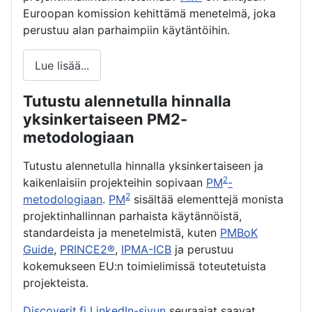
Euroopan komission kehittämä menetelmä, joka
perustuu alan parhaimpiin käytäntöihin.
Lue lisää...
Tutustu alennetulla hinnalla
yksinkertaiseen PM2-
metodologiaan
Tutustu alennetulla hinnalla yksinkertaiseen ja
2
kaikenlaisiin projekteihin sopivaan
PM
-
2
metodologiaan
.
PM
sisältää elementtejä monista
projektinhallinnan parhaista käytännöistä,
standardeista ja menetelmistä, kuten
PMBoK
Guide
,
PRINCE2®
,
IPMA-ICB
ja perustuu
kokemukseen EU:n toimielimissä toteutetuista
projekteista.
Discoverit.fi LinkedIn-sivun
seuraajat saavat