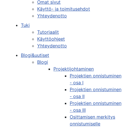
Omat sivut
Käyttö- ja toimitusehdot
Yhteydenotto
Tuki
Tutoriaalit
Käyttöohjeet
Yhteydenotto
Blogi&uutiset
Blogi
Projektijohtaminen
Projektien onnistuminen
- osa I
Projektien onnistuminen
- osa II
Projektien onnistuminen
- osa III
Osittamisen merkitys
onnistumiselle