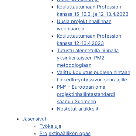
Kouluttautumaan Profession
kanssa 15-16.3. ja 12-13.4.2023
Uusia projektinhallinnan
webinaareja
Kouluttautumaan Profession
kanssa 12-13.4.2023
Tutustu alennetulla hinnalla
yksinkertaiseen PM2-
metodologiaan
Valittu koulutus puoleen hintaan
LinkedIn-yrityssivun seuraajille
PM² – Euroopan oma
projektinhallintastandardi
saapuu Suomeen
Nostetut artikkelit
Jäsensivut
Työkaluja
Projektipäällikön opas