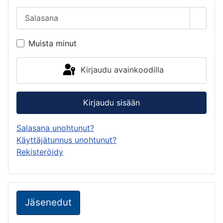
Salasana
Näytä 
Muista minut
Kirjaudu avainkoodilla
Kirjaudu sisään
Salasana unohtunut?
Käyttäjätunnus unohtunut?
Rekisteröidy
Jäsenedut