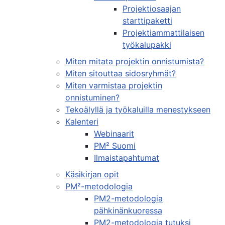
Projektiosaajan
starttipaketti
Projektiammattilaisen
työkalupakki
Miten mitata projektin onnistumista?
Miten sitouttaa sidosryhmät?
Miten varmistaa projektin
onnistuminen?
Tekoälyllä ja työkaluilla menestykseen
Kalenteri
Webinaarit
PM² Suomi
Ilmaistapahtumat
Käsikirjan opit
PM²-metodologia
PM2-metodologia
pähkinänkuoressa
PM2-metodologia tutuksi