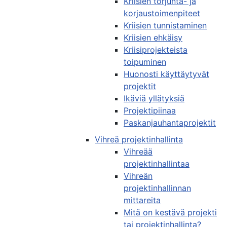
Kriisien torjunta- ja
korjaustoimenpiteet
Kriisien tunnistaminen
Kriisien ehkäisy
Kriisiprojekteista
toipuminen
Huonosti käyttäytyvät
projektit
Ikäviä yllätyksiä
Projektipiinaa
Paskanjauhantaprojektit
Vihreä projektinhallinta
Vihreää
projektinhallintaa
Vihreän
projektinhallinnan
mittareita
Mitä on kestävä projekti
tai projektinhallinta?