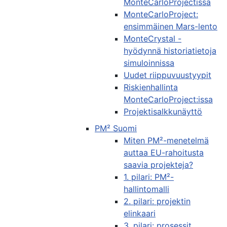
MonteCarloProjectissa
MonteCarloProject:
ensimmäinen Mars-lento
MonteCrystal -
hyödynnä historiatietoja
simuloinnissa
Uudet riippuvuustyypit
Riskienhallinta
MonteCarloProject:issa
Projektisalkkunäyttö
PM² Suomi
Miten PM²-menetelmä
auttaa EU-rahoitusta
saavia projekteja?
1. pilari: PM²-
hallintomalli
2. pilari: projektin
elinkaari
3. pilari: prosessit