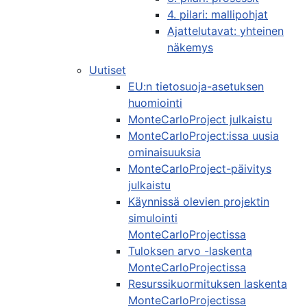
4. pilari: mallipohjat
Ajattelutavat: yhteinen
näkemys
Uutiset
EU:n tietosuoja-asetuksen
huomiointi
MonteCarloProject julkaistu
MonteCarloProject:issa uusia
ominaisuuksia
MonteCarloProject-päivitys
julkaistu
Käynnissä olevien projektin
simulointi
MonteCarloProjectissa
Tuloksen arvo -laskenta
MonteCarloProjectissa
Resurssikuormituksen laskenta
MonteCarloProjectissa