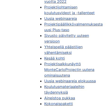
vuotta 2022
Projektijohtamisen
koulutusvideot ja -tallenteet
Uusia webinaareja
Projektipäällikkövalmennuksesta
uusi Plus-taso
Sivusto päivitetty uuteen
versioon
Yhteispeliä päästöjen
vähentämiseksi
Kesää kohti
Projektisalkkunäyttö
MonteCarloProjectin uutena
ominaisuutena
Uusia webinaareja elokuussa
Koulutusmateriaaleihin
täydennyksiä
Aineistoa pukkaa
Kokonaispaketti