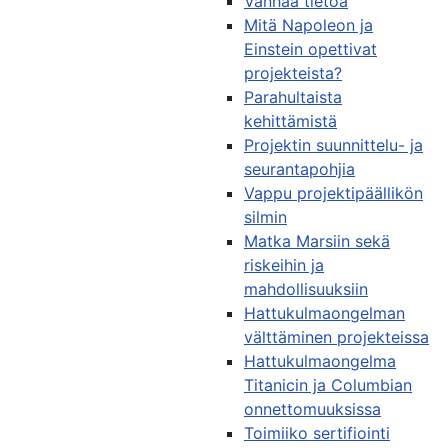
Vanhaa tietoa
Mitä Napoleon ja
Einstein opettivat
projekteista?
Parahultaista
kehittämistä
Projektin suunnittelu- ja
seurantapohjia
Vappu projektipäällikön
silmin
Matka Marsiin sekä
riskeihin ja
mahdollisuuksiin
Hattukulmaongelman
välttäminen projekteissa
Hattukulmaongelma
Titanicin ja Columbian
onnettomuuksissa
Toimiiko sertifiointi