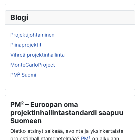
Blogi
Projektijohtaminen
Piinaprojektit
Vihreä projektinhallinta
MonteCarloProject
PM² Suomi
PM² – Euroopan oma
projektinhallintastandardi saapuu
Suomeen
Oletko etsinyt selkeää, avointa ja yksinkertaista
projektinhallintamenetelmää?
PM²
on alkujaan