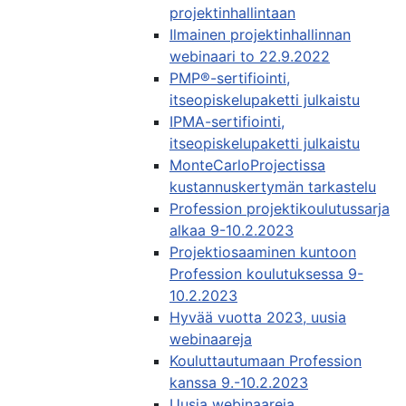
projektinhallintaan
Ilmainen projektinhallinnan
webinaari to 22.9.2022
PMP®-sertifiointi,
itseopiskelupaketti julkaistu
IPMA-sertifiointi,
itseopiskelupaketti julkaistu
MonteCarloProjectissa
kustannuskertymän tarkastelu
Profession projektikoulutussarja
alkaa 9-10.2.2023
Projektiosaaminen kuntoon
Profession koulutuksessa 9-
10.2.2023
Hyvää vuotta 2023, uusia
webinaareja
Kouluttautumaan Profession
kanssa 9.-10.2.2023
Uusia webinaareja