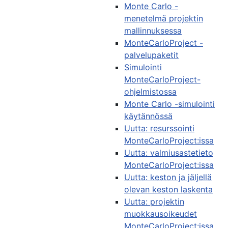
Monte Carlo -
menetelmä projektin
mallinnuksessa
MonteCarloProject -
palvelupaketit
Simulointi
MonteCarloProject-
ohjelmistossa
Monte Carlo -simulointi
käytännössä
Uutta: resurssointi
MonteCarloProject:issa
Uutta: valmiusastetieto
MonteCarloProject:issa
Uutta: keston ja jäljellä
olevan keston laskenta
Uutta: projektin
muokkausoikeudet
MonteCarloProject:issa