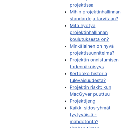
projektissa
Mihin projektinhallinnan
standardeja tarvitaan?
Mitä hyötyä
projektinhallinnan
koulutuksesta on?
Minkälainen on hyvä
projektisuunnitelma?
Projektin onnistumisen
todennäköisyys
Kertooko historia
tulevaisuudesta?
Projektin riskit: kun
MacGyver puuttuu
Projektijengi
Kaikki sidosryhmät
tyytyväisiä -
mahdotonta?