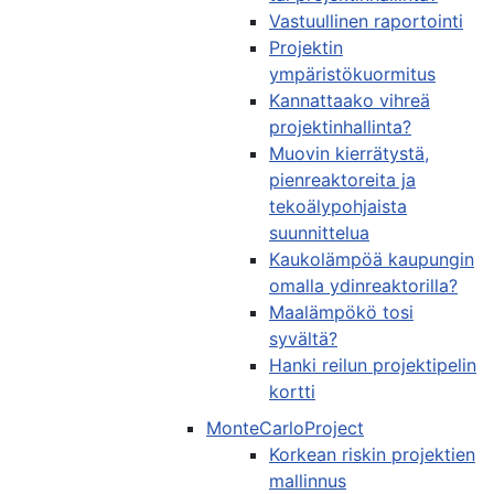
Vastuullinen raportointi
Projektin
ympäristökuormitus
Kannattaako vihreä
projektinhallinta?
Muovin kierrätystä,
pienreaktoreita ja
tekoälypohjaista
suunnittelua
Kaukolämpöä kaupungin
omalla ydinreaktorilla?
Maalämpökö tosi
syvältä?
Hanki reilun projektipelin
kortti
MonteCarloProject
Korkean riskin projektien
mallinnus