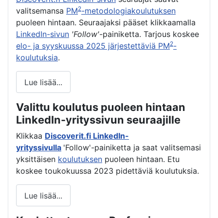
2
valitsemansa
PM
-metodologiakoulutuksen
puoleen hintaan. Seuraajaksi pääset klikkaamalla
LinkedIn-sivun
'Follow'
-painiketta. Tarjous koskee
2
elo- ja syyskuussa 2025 järjestettäviä PM
-
koulutuksia
.
Lue lisää...
Valittu koulutus puoleen hintaan
LinkedIn-yrityssivun seuraajille
Klikkaa
Discoverit.fi LinkedIn-
yrityssivulla
'Follow'-painiketta ja saat valitsemasi
yksittäisen
koulutuksen
puoleen hintaan. Etu
koskee toukokuussa 2023 pidettäviä koulutuksia.
Lue lisää...