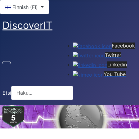
Valitse kieli
Finnish (FI)
DiscoverIT
Facebook
Twitter
Linkedin
You Tube
Etsi