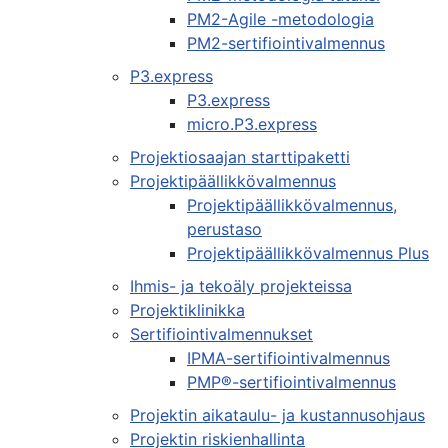
PM2-Agile -metodologia
PM2-sertifiointivalmennus
P3.express
P3.express
micro.P3.express
Projektiosaajan starttipaketti
Projektipäällikkövalmennus
Projektipäällikkövalmennus,
perustaso
Projektipäällikkövalmennus Plus
Ihmis- ja tekoäly projekteissa
Projektiklinikka
Sertifiointivalmennukset
IPMA-sertifiointivalmennus
PMP®-sertifiointivalmennus
Projektin aikataulu- ja kustannusohjaus
Projektin riskienhallinta