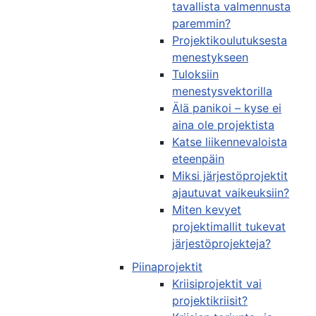
tavallista valmennusta
paremmin?
Projektikoulutuksesta
menestykseen
Tuloksiin
menestysvektorilla
Älä panikoi – kyse ei
aina ole projektista
Katse liikennevaloista
eteenpäin
Miksi järjestöprojektit
ajautuvat vaikeuksiin?
Miten kevyet
projektimallit tukevat
järjestöprojekteja?
Piinaprojektit
Kriisiprojektit vai
projektikriisit?