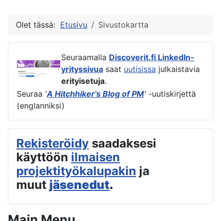
Olet tässä:
Etusivu
Sivustokartta
Seuraamalla
Discoverit.fi LinkedIn-
yrityssivua
saat
uutisissa
julkaistavia
erityisetuja
.
Seuraa
'
A Hitchhiker's Blog of PM
'
-uutiskirjettä
(englanniksi)
Rekisteröidy
saadaksesi
käyttöön
ilmaisen
projektityökalupakin
ja
muut
jäsenedut
.
Main Menu