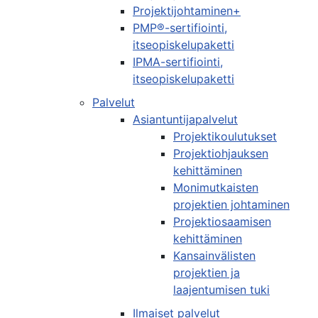
Projektijohtaminen+
PMP®-sertifiointi,
itseopiskelupaketti
IPMA-sertifiointi,
itseopiskelupaketti
Palvelut
Asiantuntijapalvelut
Projektikoulutukset
Projektiohjauksen
kehittäminen
Monimutkaisten
projektien johtaminen
Projektiosaamisen
kehittäminen
Kansainvälisten
projektien ja
laajentumisen tuki
Ilmaiset palvelut