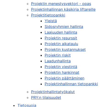
Projektin menestysvektori - opas
Projektinhallinnan käsikirja liftareille
Projektitietopankki
Yleistä
Sidosryhmien hallinta
Laajuuden hallinta
Projektin resurssit
Projektin aikataulu
Projektin kustannukset
Projektin riskit
Laadunhallinta
Projektin viestintä
Projektin hankinnat
Projektin päättäminen
Projektinhallinnan tietopankki
Projektinhallintatyökalut
PRY:n tilaisuudet
Tietosuoja