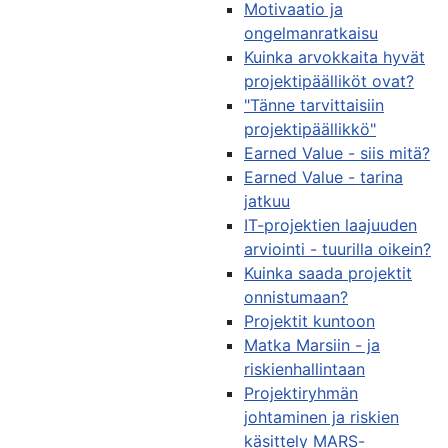
Motivaatio ja
ongelmanratkaisu
Kuinka arvokkaita hyvät
projektipäälliköt ovat?
"Tänne tarvittaisiin
projektipäällikkö"
Earned Value - siis mitä?
Earned Value - tarina
jatkuu
IT-projektien laajuuden
arviointi - tuurilla oikein?
Kuinka saada projektit
onnistumaan?
Projektit kuntoon
Matka Marsiin - ja
riskienhallintaan
Projektiryhmän
johtaminen ja riskien
käsittely MARS-