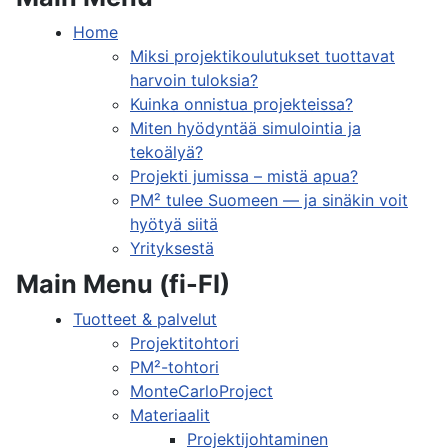
Home
Miksi projektikoulutukset tuottavat
harvoin tuloksia?
Kuinka onnistua projekteissa?
Miten hyödyntää simulointia ja
tekoälyä?
Projekti jumissa – mistä apua?
PM² tulee Suomeen — ja sinäkin voit
hyötyä siitä
Yrityksestä
Main Menu (fi-FI)
Tuotteet & palvelut
Projektitohtori
PM²-tohtori
MonteCarloProject
Materiaalit
Projektijohtaminen